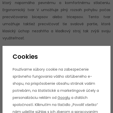
ktorý napomáha pevnému a komfortnému stlačeniu.
Ergonomický tvar V umožňuje plný rozsah pohybu počas
precvičovania bicepsov alebo tricepsov. Tento tvar
umožňuje taktiež precvičovať tie svalové partie, ktoré
klasický úchop nezahŕňa a kladkový stroj tak zvýši svoju
využiteľnosť.
Cookies
Technický popis:
Používame súbory cookie na zabezpečenie
Rozširujúci doplnok k posilňovacím strojom
správneho fungovania vášho obľúbeného e-
Kvalitné spracovanie
shopu, na prispôsobenie obsahu stránok vašim
Vysoká odolnosť
potrebám, na štatistické a marketingové účely a
Radlovaná úprava rukovätí
personalizáciu reklám od
Googlu
a ďalších
Umožňuje precvičovať svalové partie, ktoré klasický úchop
spoločností. Kliknutím na tlačidlo „Povoliť všetko“
nezahŕňa
nám udelíte súhlas s ich zberom a spracovaním