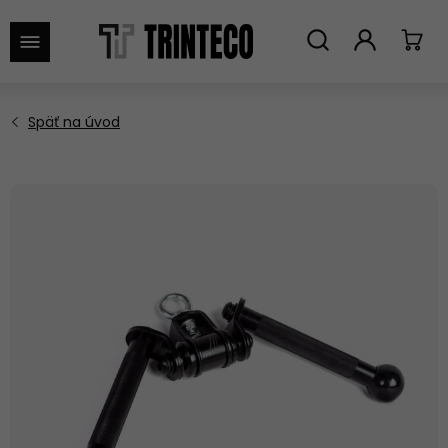
VYHĽADAŤ