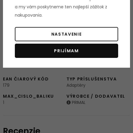
Materiál: oceľ
a my vám poskytneme ten najlepší zážitok z
Vhodné na posilňovanie bicepsov či tricepsov
nakupovania.
NASTAVENIE
Ostatné informácie:
Záruka: 24 mesiacov
PRIJÍMAM
Parametre
EAN ČIAROVÝ KÓD
TYP PRÍSLUŠENSTVA
179
Adaptéry
MAX_CISLO_BALIKU
VÝROBCE / DODAVATEL
1
PRIMAL
Recenzie