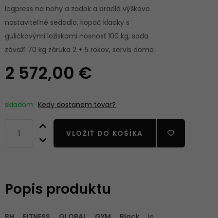
legpress na nohy a zadok a bradlá výškovo
nastaviteľné sedadlo, kopač kladky s
guličkovými ložiskami nosnosť 100 kg, sada
závaží 70 kg záruka 2 + 5 rokov, servis doma
2 572,00 €
skladom
Kedy dostanem tovar?
VLOŽIŤ DO KOŠÍKA
Popis produktu
BH FITNESS GLOBAL GYM Black
je