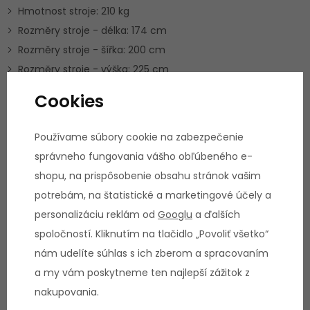
Hmotnost stroje: 210 kg
Rozměry stroje - délka: 174 cm
Rozměry stroje - šířka: 200 cm
Rozměry stroje - výška: 225 cm
Záruční doba: 2 roky záruka, značkový
Cookies
servis u zákazníka
Parametre
Používame súbory cookie na zabezpečenie
správneho fungovania vášho obľúbeného e-
shopu, na prispôsobenie obsahu stránok vašim
HMOTNOSŤ
DĹŽKA STROJA
STROJA
174 cm
potrebám, na štatistické a marketingové účely a
210 kg
personalizáciu reklám od
Googlu
a ďalších
spoločností. Kliknutím na tlačidlo „Povoliť všetko“
ŠÍRKA STROJA
VÝŠKA STROJA
200 cm
225 cm
nám udelíte súhlas s ich zberom a spracovaním
a my vám poskytneme ten najlepší zážitok z
ZAISTENIE
DOSTUPNOSŤ ND
SERVISU
Garantovaná 7 rokov
nakupovania.
Značkový servis u