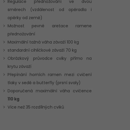
Regulace přednožování ve dvou
směrech (vzdálenost od opěradla i
opěrky od země)
Možnost pevné aretace ramene
přednožování
Maximální tažná váha závaží 100 kg
standardní cihličkové závaží 70 kg
Obrázkový průvodce cviky přímo na
krytu závaží
Přepínání horních ramen mezi cvičení
tlaky v sedě a butterfly (prsní svaly)
Doporučená maximální váha cvičence
110 kg
Více než 35 rozdílných cviků