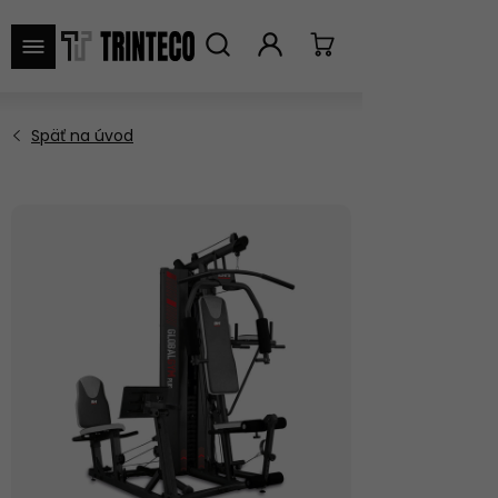
VYHĽADAŤ