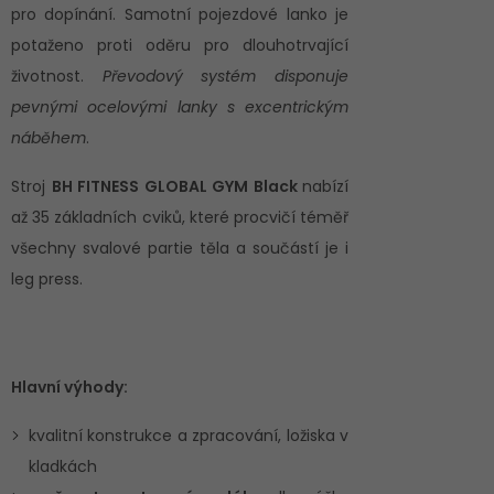
pro dopínání. Samotní pojezdové lanko je
potaženo proti oděru pro dlouhotrvající
životnost.
Převodový systém disponuje
pevnými ocelovými lanky s excentrickým
náběhem
.
Stroj
BH FITNESS GLOBAL GYM Black
nabízí
až 35 základních cviků, které procvičí téměř
všechny svalové partie těla a součástí je i
leg press.
Hlavní výhody:
kvalitní konstrukce a zpracování, ložiska v
kladkách