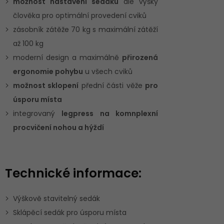
možnost nastavení sedáku
dle výšky
člověka pro optimální provedení cviků
zásobník zátěže 70 kg s maximální zátěží
až 100 kg
moderní design a maximálně
přirozená
ergonomie pohybu
u všech cviků
možnost sklopení
přední části věže
pro
úsporu místa
integrovaný
legpress na komnplexní
procvičení nohou a hýždí
Technické informace:
Výškově stavitelný sedák
Sklápěcí sedák pro úsporu místa