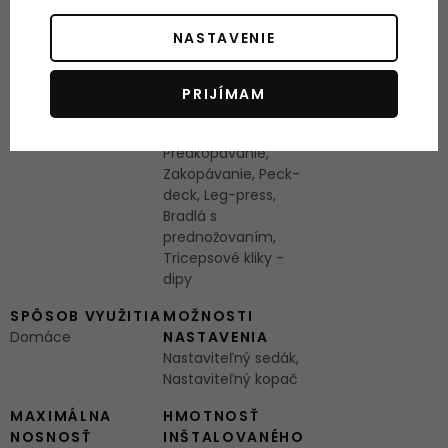
zákazníka
NASTAVENIE
EAN ČIAROVÝ
VYBAVENOSŤ
KÓD
STANOVIŠŤA
179
Tlaky na prsia v sede,
PRIJÍMAM
Horná kladka, Spodná
kladka,
Predkopávanie,
Zakopávanie, Peck-
deck, Leg-press,
Bradlá s
prednožovaním,
Tricepsové kliky -
dipy
SPÔSOB VYUŽITIA
MOŽNOSTI
Domáce
NASTAVENIA
Nastaviteľný sedák,
Nastaviteľný kopač
MAXIMÁLNA
HMOTNOSŤ
NOSNOSŤ
INŠTALOVANÉHO