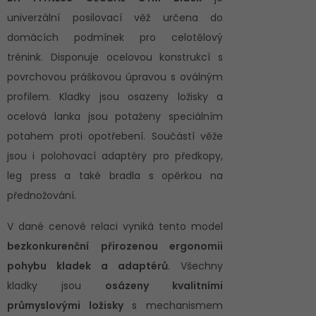
univerzální posilovací věž určena do
domácích podmínek pro celotělový
trénink. Disponuje ocelovou konstrukcí s
povrchovou práškovou úpravou s oválným
profilem. Kladky jsou osazeny ložisky a
ocelová lanka jsou potaženy speciálním
potahem proti opotřebení. Součástí věže
jsou i polohovací adaptéry pro předkopy,
leg press a také bradla s opěrkou na
přednožování.
V dané cenové relaci vyniká tento model
bezkonkurenční přirozenou ergonomii
pohybu kladek a adaptérů
. Všechny
kladky jsou
osázeny kvalitními
průmyslovými ložisky
s mechanismem