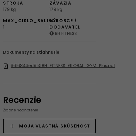
STROJA
ZÁVAŽIA
179 kg
179 kg
MAX_CISLO_BALIKU
VÝROBCE /
1
DODAVATEL
BH FITNESS
Dokumenty na stiahnutie
6616843ed913fBH_FITNESS_GLOBAL_GYM_Plus.pdf
Recenzie
Žiadne hodnotenie
MOJA VLASTNÁ SKÚSENOSŤ