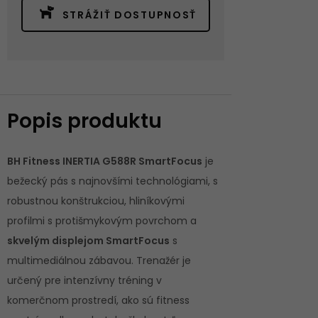
STRÁŽIŤ DOSTUPNOSŤ
Popis produktu
BH Fitness INERTIA G588R SmartFocus
je
bežecký pás s najnovšími technológiami, s
robustnou konštrukciou, hliníkovými
profilmi s protišmykovým povrchom a
skvelým displejom SmartFocus
s
multimediálnou zábavou. Trenažér je
určený pre intenzívny tréning v
komerčnom prostredí, ako sú fitness