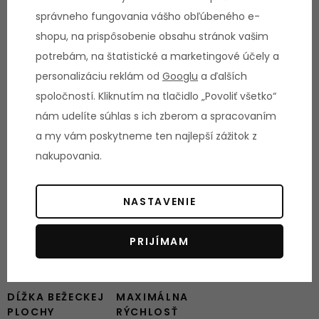
správneho fungovania vášho obľúbeného e-
Parametre
shopu, na prispôsobenie obsahu stránok vašim
potrebám, na štatistické a marketingové účely a
HMOTNOSŤ
DĹŽKA STROJA
personalizáciu reklám od
Googlu
a ďalších
STROJA
200 cm
spoločností. Kliknutím na tlačidlo „Povoliť všetko“
137 kg
nám udelíte súhlas s ich zberom a spracovaním
ŠÍRKA STROJA
NOSNOSŤ
a my vám poskytneme ten najlepší zážitok z
93 cm
STROJA
nakupovania.
150 kg
VÝŠKA STROJA
VÝKON MOTORU
148 cm
MAXIMÁLNY
NASTAVENIE
8.5 HP
MAXIMÁLNY
ŠÍRKA BEŽECKEJ
PRIJÍMAM
SKLON PÁSU
PLOCHY
15 %
55 cm
DĹŽKA BEŽECKEJ
MAXIMÁLNA
PLOCHY
RÝCHLOSŤ