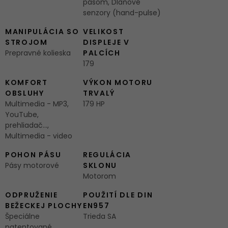
pásom, Dlaňové
senzory (hand-pulse)
MANIPULÁCIA SO
VELIKOST
STROJOM
DISPLEJE V
Prepravné kolieska
PALCÍCH
179
KOMFORT
VÝKON MOTORU
OBSLUHY
TRVALÝ
Multimedia - MP3,
179 HP
YouTube,
prehliadač...,
Multimedia - video
POHON PÁSU
REGULÁCIA
Pásy motorové
SKLONU
Motorom
ODPRUŽENIE
POUŽITÍ DLE DIN
BEŽECKEJ PLOCHY
EN957
Špeciálne
Trieda SA
patentované