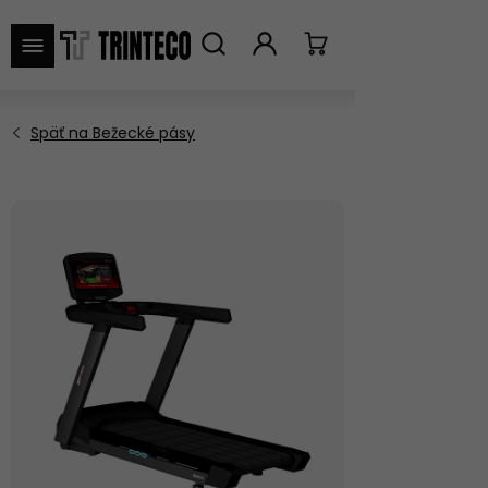
VYHĽADAŤ