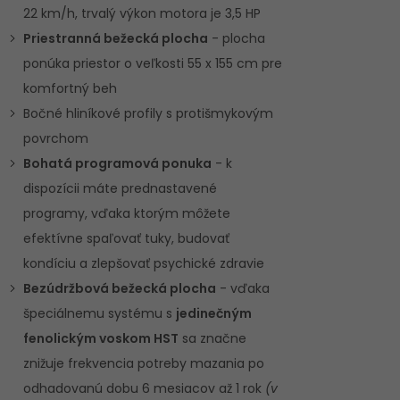
22 km/h, trvalý výkon motora je 3,5 HP
Priestranná bežecká plocha
- plocha
ponúka priestor o veľkosti 55 x 155 cm pre
komfortný beh
Bočné hliníkové profily s protišmykovým
povrchom
Bohatá programová ponuka
- k
dispozícii máte prednastavené
programy, vďaka ktorým môžete
efektívne spaľovať tuky, budovať
kondíciu a zlepšovať psychické zdravie
Bezúdržbová bežecká plocha
- vďaka
špeciálnemu systému s
jedinečným
fenolickým voskom HST
sa značne
znižuje frekvencia potreby mazania po
odhadovanú dobu 6 mesiacov až 1 rok
(v