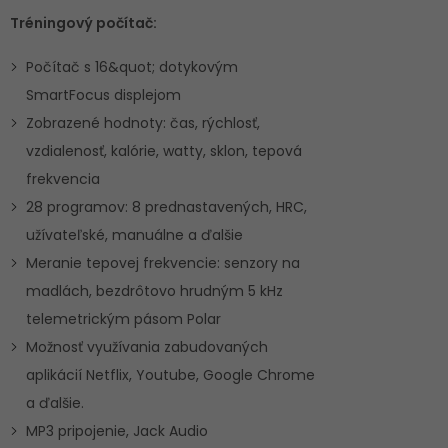
Tréningový počítač:
Počítač s 16&quot; dotykovým
SmartFocus displejom
Zobrazené hodnoty: čas, rýchlosť,
vzdialenosť, kalórie, watty, sklon, tepová
frekvencia
28 programov: 8 prednastavených, HRC,
užívateľské, manuálne a ďalšie
Meranie tepovej frekvencie: senzory na
madlách, bezdrôtovo hrudným 5 kHz
telemetrickým pásom Polar
Možnosť využívania zabudovaných
aplikácií Netflix, Youtube, Google Chrome
a ďalšie.
MP3 pripojenie, Jack Audio