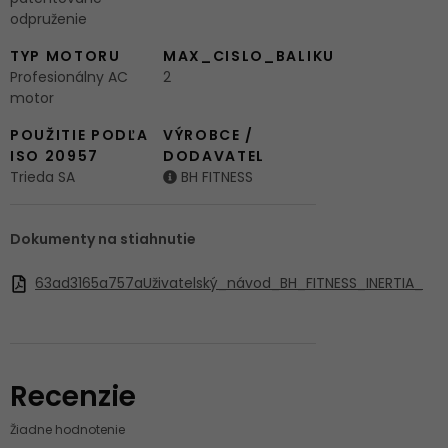
odpruženie
TYP MOTORU
MAX_CISLO_BALIKU
Profesionálny AC
2
motor
POUŽITIE PODĽA
VÝROBCE /
ISO 20957
DODAVATEL
Trieda SA
BH FITNESS
Dokumenty na stiahnutie
63ad3165a757aUživatelský_návod_BH_FITNESS_INERTIA_
Recenzie
Žiadne hodnotenie