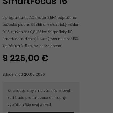
SmartFocus 16"
s programami, AC motor 3,5HP odpružená
bežecká plocha 55x155 cm elektrický náklon
0~15 %, rýchlosť 0,8~22 km/h grafický 16"
SmartFocus displej, hrudný pás nosnosť 150
kg, záruka 3+5 rokov, servis doma
9 225,00 €
skladem od
20.08.2026
Ak chcete, aby sme vás informovali,
keď bude produkt zase dostupný,
vyplňte nižšie svoj e‑mail.