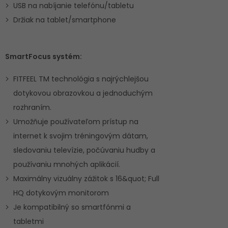
USB na nabíjanie telefónu/tabletu
Držiak na tablet/smartphone
SmartFocus systém:
FITFEEL TM technológia s najrýchlejšou
dotykovou obrazovkou a jednoduchým
rozhraním.
Umožňuje používateľom prístup na
internet k svojim tréningovým dátam,
sledovaniu televízie, počúvaniu hudby a
používaniu mnohých aplikácií.
Maximálny vizuálny zážitok s 16&quot; Full
HQ dotykovým monitorom
Je kompatibilný so smartfónmi a
tabletmi