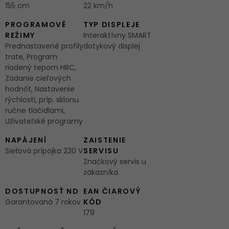
155 cm
22 km/h
PROGRAMOVÉ
TYP DISPLEJE
REŽIMY
Interaktívny SMART
Prednastavené profily
dotykový displej
trate, Program
riadený tepom HRC,
Zadanie cieľových
hodnôt, Nastavenie
rýchlosti, príp. sklonu
ručne tlačidlami,
Užívateľské programy
NAPÁJENÍ
ZAISTENIE
Sieťová prípojka 230 V
SERVISU
Značkový servis u
zákazníka
DOSTUPNOSŤ ND
EAN ČIAROVÝ
Garantovaná 7 rokov
KÓD
179