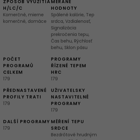
ZPÔSOB VYUŽITIA
MERANÉ
H/LC/C
HODNOTY
Komerčné, mierne
Spálené kalórie, Tep
komerčné, domáce
srdca, Vzdialenosť,
Signalizácia
prekročenia tepu,
Čas behu, Rýchlosť
behu, Sklon pásu
POČET
PROGRAMY
PROGRAMŮ
ŘÍZENÉ TEPEM
CELKEM
HRC
179
179
PŘEDNASTAVENÉ
UŽIVATELSKY
PROFILY TRATI
NASTAVITELNÉ
179
PROGRAMY
179
DALŠÍ PROGRAMY
MĚŘENÍ TEPU
179
SRDCE
Bezdrôtové hrudným