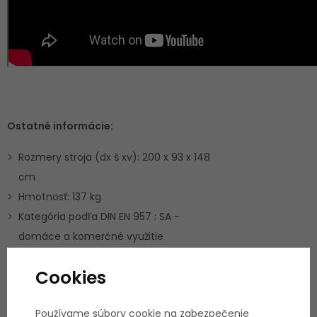
Ostatné informácie:
Rozmery stroja (dx š xv): 200 x 93 x 148
cm
Hmotnosť: 137 kg
Kategória podľa DIN EN 957 : SA -
domáce a komerčné využitie
Záruka pre domáce využitie
: 3 roky na
Cookies
stroj + 5 rokov na rám, servis u zákazníka
Záruka pre ľahko a plne komerčné
Používame súbory cookie na zabezpečenie
využitie:
2 roky