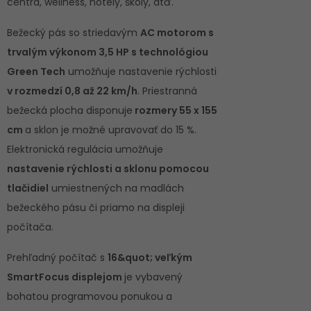
centrá, wellness, hotely, školy, atď.
Bežecký pás so striedavým
AC motorom s
trvalým výkonom 3,5 HP s technológiou
Green Tech
umožňuje nastavenie rýchlosti
v rozmedzí 0,8 až 22 km/h
. Priestranná
bežecká plocha disponuje
rozmery 55 x 155
cm
a sklon je možné upravovať do 15 %.
Elektronická regulácia umožňuje
nastavenie rýchlosti a sklonu pomocou
tlačidiel
umiestnených na madlách
bežeckého pásu či priamo na displeji
počítača.
Prehľadný počítač s
16&quot; veľkým
SmartFocus displejom
je vybavený
bohatou programovou ponukou a