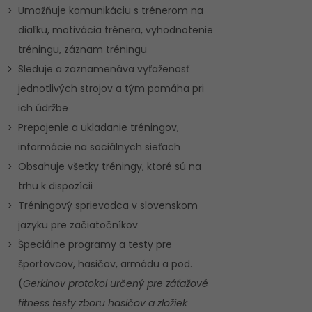
Umožňuje komunikáciu s trénerom na
diaľku, motivácia trénera, vyhodnotenie
tréningu, záznam tréningu
Sleduje a zaznamenáva vyťaženosť
jednotlivých strojov a tým pomáha pri
ich údržbe
Prepojenie a ukladanie tréningov,
informácie na sociálnych sieťach
Obsahuje všetky tréningy, ktoré sú na
trhu k dispozícii
Tréningový sprievodca v slovenskom
jazyku pre začiatočníkov
Špeciálne programy a testy pre
športovcov, hasičov, armádu a pod.
(
Gerkinov protokol určený pre záťažové
fitness testy zboru hasičov a zložiek