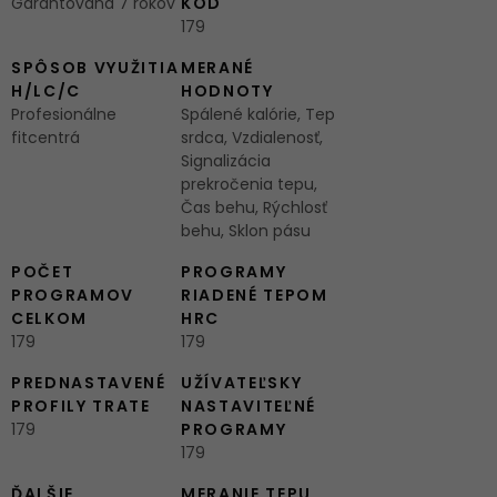
Garantovaná 7 rokov
KÓD
179
SPÔSOB VYUŽITIA
MERANÉ
H/LC/C
HODNOTY
Profesionálne
Spálené kalórie, Tep
fitcentrá
srdca, Vzdialenosť,
Signalizácia
prekročenia tepu,
Čas behu, Rýchlosť
behu, Sklon pásu
POČET
PROGRAMY
PROGRAMOV
RIADENÉ TEPOM
CELKOM
HRC
179
179
PREDNASTAVENÉ
UŽÍVATEĽSKY
PROFILY TRATE
NASTAVITEĽNÉ
179
PROGRAMY
179
ĎALŠIE
MERANIE TEPU