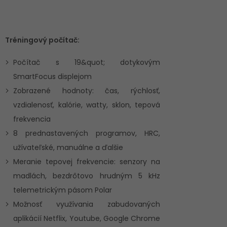
Tréningový počítač:
Počítač s 19&quot; dotykovým
SmartFocus displejom
Zobrazené hodnoty: čas, rýchlosť,
vzdialenosť, kalórie, watty, sklon, tepová
frekvencia
8 prednastavených programov, HRC,
užívateľské, manuálne a ďalšie
Meranie tepovej frekvencie: senzory na
madlách, bezdrôtovo hrudným 5 kHz
telemetrickým pásom Polar
Možnosť využívania zabudovaných
aplikácií Netflix, Youtube, Google Chrome