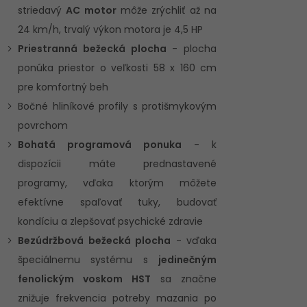
striedavý
AC motor
môže zrýchliť až na
24 km/h, trvalý výkon motora je 4,5 HP
Priestranná bežecká plocha
- plocha
ponúka priestor o veľkosti 58 x 160 cm
pre komfortný beh
Bočné hliníkové profily s protišmykovým
povrchom
Bohatá programová ponuka
- k
dispozícii máte prednastavené
programy, vďaka ktorým môžete
efektívne spaľovať tuky, budovať
kondíciu a zlepšovať psychické zdravie
Bezúdržbová bežecká plocha
- vďaka
špeciálnemu systému s
jedinečným
fenolickým voskom HST
sa značne
znižuje frekvencia potreby mazania po