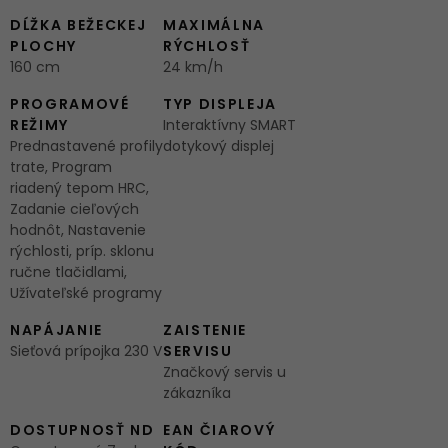
DĹŽKA BEŽECKEJ
MAXIMÁLNA
PLOCHY
RÝCHLOSŤ
160 cm
24 km/h
PROGRAMOVÉ
TYP DISPLEJA
REŽIMY
Interaktívny SMART
Prednastavené profily
dotykový displej
trate, Program
riadený tepom HRC,
Zadanie cieľových
hodnôt, Nastavenie
rýchlosti, príp. sklonu
ručne tlačidlami,
Užívateľské programy
NAPÁJANIE
ZAISTENIE
Sieťová prípojka 230 V
SERVISU
Značkový servis u
zákazníka
DOSTUPNOSŤ ND
EAN ČIAROVÝ