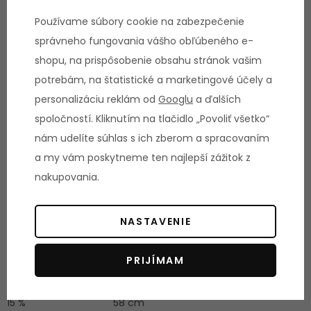
Záruka pre ľahko a plne komerčné
Používame súbory cookie na zabezpečenie
využitie:
2 roky
správneho fungovania vášho obľúbeného e-
shopu, na prispôsobenie obsahu stránok vašim
Parametre
potrebám, na štatistické a marketingové účely a
personalizáciu reklám od
Googlu
a ďalších
HMOTNOSŤ
DĹŽKA STROJA
spoločností. Kliknutím na tlačidlo „Povoliť všetko“
STROJA
207 cm
160 kg
nám udelíte súhlas s ich zberom a spracovaním
a my vám poskytneme ten najlepší zážitok z
ŠÍRKA STROJA
NOSNOSŤ
nakupovania.
94 cm
STROJA
182 kg
VÝŠKA STROJA
VÝKON MOTORU
NASTAVENIE
160 cm
MAXIMÁLNY
9 HP
PRIJÍMAM
MAXIMÁLNY
ŠÍRKA BEŽECKEJ
SKLON PÁSU
PLOCHY
15 %
58 cm