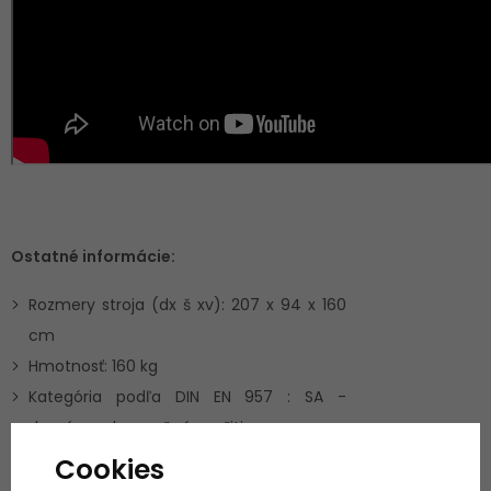
Ostatné informácie:
Rozmery stroja (dx š xv): 207 x 94 x 160
cm
Hmotnosť: 160 kg
Kategória podľa DIN EN 957 : SA -
domáce a komerčné využitie
Záruka pre domáce využitie
: 3 roky na
Cookies
stroj + 5 rokov na rám, servis u zákazníka