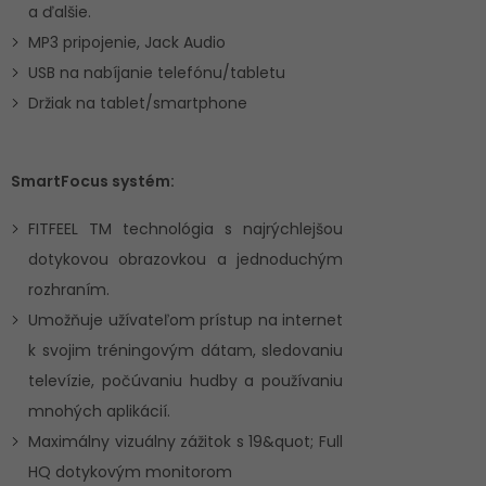
a ďalšie.
MP3 pripojenie, Jack Audio
USB na nabíjanie telefónu/tabletu
Držiak na tablet/smartphone
SmartFocus systém:
FITFEEL TM technológia s najrýchlejšou
dotykovou obrazovkou a jednoduchým
rozhraním.
Umožňuje užívateľom prístup na internet
k svojim tréningovým dátam, sledovaniu
televízie, počúvaniu hudby a používaniu
mnohých aplikácií.
Maximálny vizuálny zážitok s 19&quot; Full
HQ dotykovým monitorom