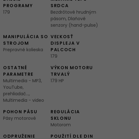
PROGRAMY
SRDCA
179
Bezdrôtové hrudným
pásom, Dlaňové
senzory (hand-pulse)
MANIPULÁCIA SO
VEĽKOSŤ
STROJOM
DISPLEJA V
Prepravné kolieska
PALCOCH
179
OSTATNÉ
VÝKON MOTORU
PARAMETRE
TRVALÝ
Multimedia - MP3,
179 HP
YouTube,
prehliadač...,
Multimedia - video
POHON PÁSU
REGULÁCIA
Pásy motorové
SKLONU
Motorom
ODPRUŽENIE
POUŽITÍ DLE DIN