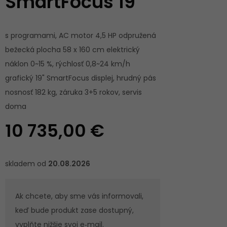
SmartFocus 19"
s programami, AC motor 4,5 HP odpružená
bežecká plocha 58 x 160 cm elektrický
náklon 0~15 %, rýchlosť 0,8~24 km/h
grafický 19" SmartFocus displej, hrudný pás
nosnosť 182 kg, záruka 3+5 rokov, servis
doma
10 735,00 €
skladem od
20.08.2026
Ak chcete, aby sme vás informovali,
keď bude produkt zase dostupný,
vyplňte nižšie svoj e‑mail.