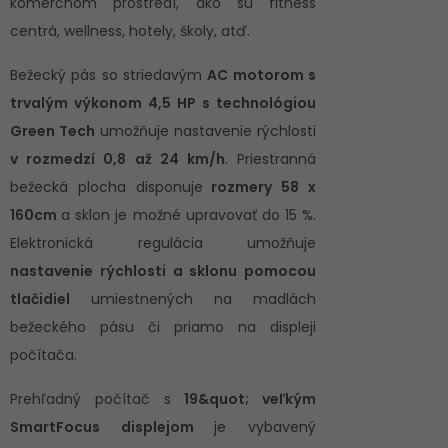
komerčnom prostredí, ako sú fitness
centrá, wellness, hotely, školy, atď.
Bežecký pás so striedavým
AC motorom s
trvalým výkonom 4,5 HP s technológiou
Green Tech
umožňuje nastavenie rýchlosti
v rozmedzí 0,8 až 24 km/h
. Priestranná
bežecká plocha disponuje
rozmery 58 x
160cm
a sklon je možné upravovať do 15 %.
Elektronická regulácia umožňuje
nastavenie rýchlosti a sklonu pomocou
tlačidiel
umiestnených na madlách
bežeckého pásu či priamo na displeji
počítača.
Prehľadný počítač s
19&quot; veľkým
SmartFocus displejom
je vybavený