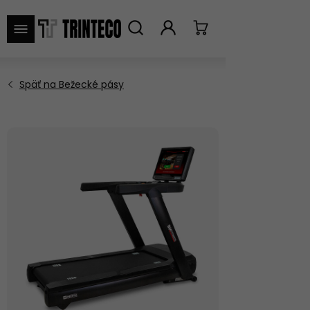
VYHĽADAŤ