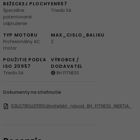
BEŽECKEJ PLOCHY
EN957
Špeciálne
Trieda SA
patentované
odpruženie
TYP MOTORU
MAX_CISLO_BALIKU
Profesionálny AC
2
motor
POUŽITIE PODĽA
VÝROBCE /
ISO 20957
DODAVATEL
Trieda SA
BH FITNESS
Dokumenty na stiahnutie
63b2780a21f80Uživatelský_návod_BH_FITNESS_INERTIA_