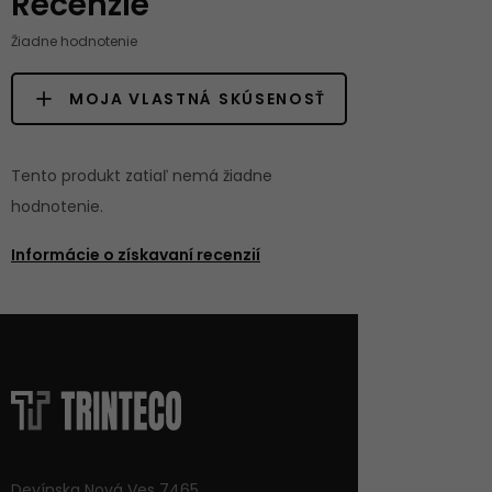
Recenzie
Žiadne hodnotenie
MOJA VLASTNÁ SKÚSENOSŤ
Tento produkt zatiaľ nemá žiadne
hodnotenie.
Informácie o získavaní recenzií
Devínska Nová Ves 7465