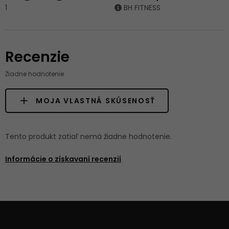
1
BH FITNESS
Recenzie
Žiadne hodnotenie
MOJA VLASTNÁ SKÚSENOSŤ
Tento produkt zatiaľ nemá žiadne hodnotenie.
Informácie o získavaní recenzií