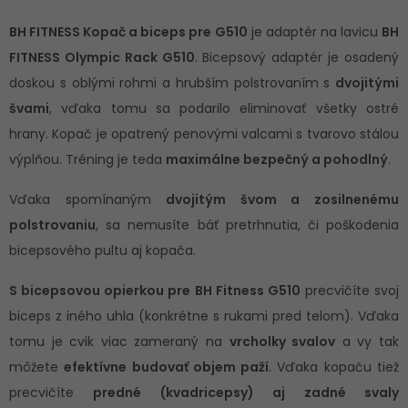
BH FITNESS Kopač a biceps pre G510
je adaptér na lavicu
BH
FITNESS Olympic Rack G510
. Bicepsový adaptér je osadený
doskou s oblými rohmi a hrubším polstrovaním s
dvojitými
švami
, vďaka tomu sa podarilo eliminovať všetky ostré
hrany. Kopač je opatrený penovými valcami s tvarovo stálou
výplňou. Tréning je teda
maximálne bezpečný a pohodlný
.
Vďaka spomínaným
dvojitým švom a zosilnenému
polstrovaniu
, sa nemusíte báť pretrhnutia, či poškodenia
bicepsového pultu aj kopača.
S bicepsovou opierkou pre BH Fitness G510
precvičíte svoj
biceps z iného uhla (konkrétne s rukami pred telom). Vďaka
tomu je cvik viac zameraný na
vrcholky svalov
a vy tak
môžete
efektívne budovať objem paží
. Vďaka kopaču tiež
precvičíte
predné (kvadricepsy) aj zadné svaly