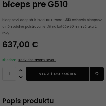
biceps pre G510
bicepsový adaptér k lavici BH Fitness G510 cvičenie bicepsov
a nôh odolné polstrovanie tŕň na kotúče 50 mm záruka 2
roky
637,00 €
skladom
Kedy dostanem tovar?
VLOŽIŤ DO KOŠÍKA
Popis produktu