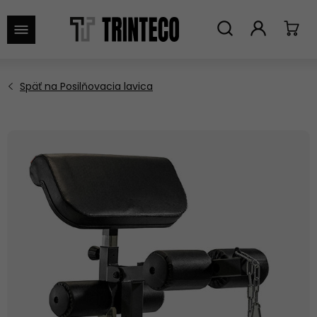
VYHĽADAŤ