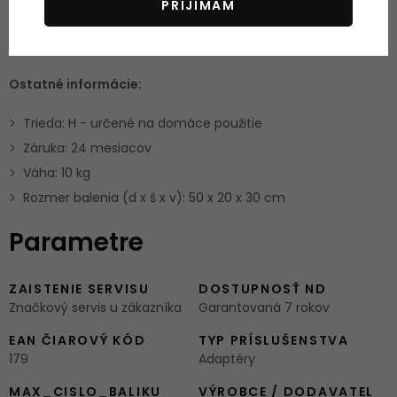
PRIJÍMAM
Poťah vyrobený z odolnej syntetickej kože
Ostatné informácie:
Trieda: H - určené na domáce použitie
Záruka: 24 mesiacov
Váha: 10 kg
Rozmer balenia (d x š x v): 50 x 20 x 30 cm
Parametre
ZAISTENIE SERVISU
DOSTUPNOSŤ ND
Značkový servis u zákazníka
Garantovaná 7 rokov
EAN ČIAROVÝ KÓD
TYP PRÍSLUŠENSTVA
179
Adaptéry
MAX_CISLO_BALIKU
VÝROBCE / DODAVATEL