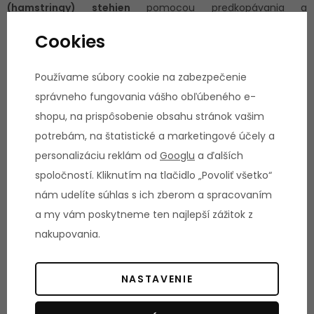
(hamstringy) stehien
pomocou predkopávania a
zakopávania.
Cookies
Používame súbory cookie na zabezpečenie
Vyobrazené kotúče nie sú súčasťou balenia.
správneho fungovania vášho obľúbeného e-
shopu, na prispôsobenie obsahu stránok vašim
potrebám, na štatistické a marketingové účely a
Technické parametre:
personalizáciu reklám od
Googlu
a ďalších
spoločností. Kliknutím na tlačidlo „Povoliť všetko“
Adaptér je možné dokúpiť k lavici BH FITNESS Olympic Rack
nám udelíte súhlas s ich zberom a spracovaním
G510
a my vám poskytneme ten najlepší zážitok z
Stabilná a robustná konštrukcia pokrytá práškovou farbou,
nakupovania.
odolnou voči potu a oderu
Regulácia výšky opierky
NASTAVENIE
Adaptér s reťazou na posilňovanie bicepsov
Nakladací tŕň na olympijské kotúče (50 mm)