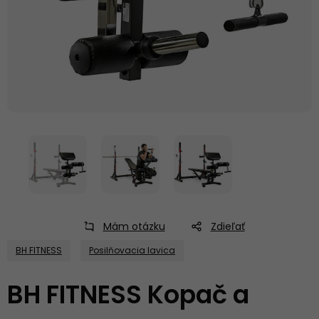
Mám otázku
Zdieľať
BH FITNESS
Posilňovacia lavica
BH FITNESS Kopač a