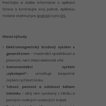
Prečítajte si ďalšie informácie o aplikácii
Strava a kontrolujte svoj pokrok. Aplikáciu
môžete stiahnuť pre
Android
a pre
iOS.
Hlavní výhody:
Elektromagnetický brzdový systém s
generátorem
- maximální spolehlivost a
přesnost, není třeba elektrické sítě
Samonaváděcí systém
„vykolejení“
- umožňuje bezpečné
zvýšení rychlosti kroku
Tuhost, pevnost a odolnost během
tréninku
- silný rám vyrobený z hliníku a
pevných oválných ocelových trubek