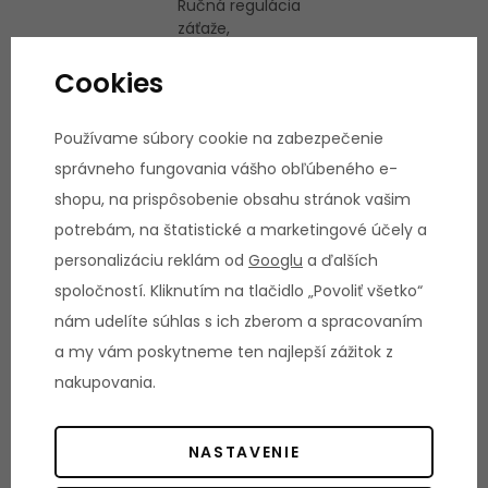
Ručná regulácia
záťaže,
Prednastavené profily
trate, Program
Cookies
riadený tepom HRC,
Zadanie cieľových
Používame súbory cookie na zabezpečenie
hodnôt, Užívateľské
programy
správneho fungovania vášho obľúbeného e-
shopu, na prispôsobenie obsahu stránok vašim
TYP DISPLEJA
NAPÁJANIE
Interaktívny SMART
Sieťová prípojka 230 V
potrebám, na štatistické a marketingové účely a
HD dotykový displej
personalizáciu reklám od
Googlu
a ďalších
spoločností. Kliknutím na tlačidlo „Povoliť všetko“
POUŽITIE PODĽA
ZAISTENIE
DIN EN 957
SERVISU
nám udelíte súhlas s ich zberom a spracovaním
Trieda SA
Značkový servis u
a my vám poskytneme ten najlepší zážitok z
zákazníka
nakupovania.
DOSTUPNOSŤ ND
EAN ČIAROVÝ
Garantovaná 7 rokov
KÓD
179
NASTAVENIE
MOŽNOSTI
ODPOR ŠĽAPANIA