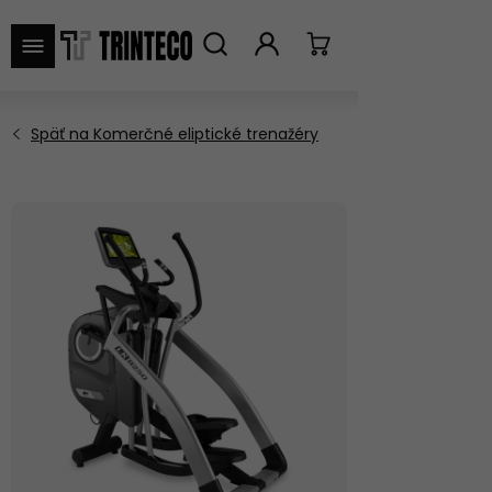
VYHĽADAŤ