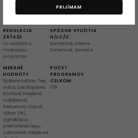
NASTAVENIA
TVORENÝ
PRIJÍMAM
Možnosť nastavenia
Indukčná brzda
dĺžky krokov
(elektromagnet)
REGULÁCIA
SPÔSOB VYUŽITIA
ZÁŤAŽE
H/LC/C
Vo wattoch s
Komerčné, mierne
možnosťou
komerčné, domáce
programov
MERANÉ
POČET
HODNOTY
PROGRAMOV
Spálené kalórie, Tep
CELKOM
srdca, čas šľapania,
179
Rýchlosť, Prejdená
vzdialenosť,
Frekvencia otáčok,
Výkon (W),
Signalizácia
prekročenia tepu,
zobrazenie záťaže na