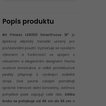
Popis produktu
BH Fitness LK8250 SmartFocus 16"
je
špičkový eliptický trenažér určený pro
profesionální použití. Vyznačuje se vysokým
výkonem a funkčností ve spojení s
robustním a elegantním designem. Pevná
ocelová konstrukce a velké protiskluzové
pedály přispívají k vynikající stabilitě
stroje. Dvě pevné rukojeti pomáhají
správně trénovat dolní končetiny, zatímco
pohyblivé paže zapojují celé tělo.
Délka
kroku se pohybuje od 46 cm do 66 cm
a