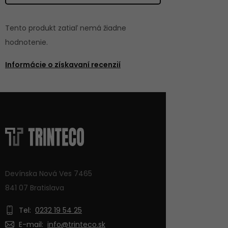
Tento produkt zatiaľ nemá žiadne
hodnotenie.
Informácie o získavaní recenzií
Devínska Nová Ves 7465
841 07 Bratislava
Tel:
0232 19 54 25
E-mail:
info@trinteco.sk