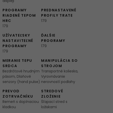
displeji
PROGRAMY
PREDNASTAVENÉ
RIADENÉ TEPOM
PROFILY TRATE
HRC
179
179
UŽÍVATEĽSKY
ĎALŠIE
NASTAVITEĽNÉ
PROGRAMY
PROGRAMY
179
179
MERANIE TEPU
MANIPULÁCIA SO
SRDCA
STROJOM
Bezdrôtové hrudným
Transportné kolieska,
pásom, Dlaňové
Vyrovnávanie
senzory (hand pulse)
nerovností podlahy
PREVOD
STREDOVÉ
ZOTRVAČNÍKU
ZLOŽENIE
Remeň s dopínaciou
Šľapací stred s
kladkou
ložiskami