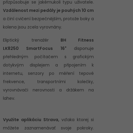
přizpůsobuje se jakémukoli typu uživatele.
Vzdálenost mezi pedály je pouhých 10 cm
a činí cvičení bezpečnějším, protože boky a
kolena jsou zcela vyrovnány.
Eliptický trenažér
BH Fitness
LK8250
SmartFocus 16"
disponuje
přehledným počítačem s grafickým
dotykvým displejem a připojením k
internetu, senzory po měření tepové
frekvence, transportními kolečky,
vyrovnávači nerovnosti a držákem na
lahev.
Využite aplikáciu Strava,
vďaka ktorej si
môžete zaznamenávať svoje pokroky.