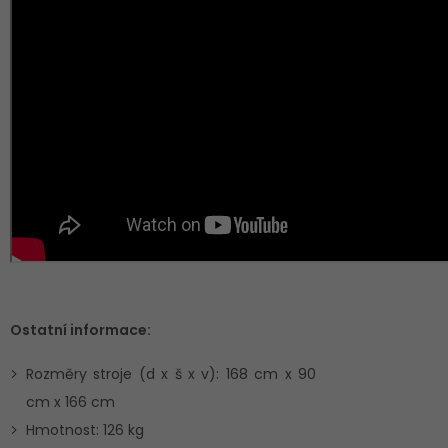
Ostatní informace:
Rozměry stroje (d x š x v): 168 cm x 90
cm x 166 cm
Hmotnost: 126 kg