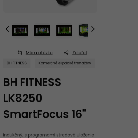
Mám otázku
Zdieľať
BH FITNESS
Komerčné eliptické trenažéry
BH FITNESS
LK8250
SmartFocus 16"
indukčný, s programami stredové uloženie