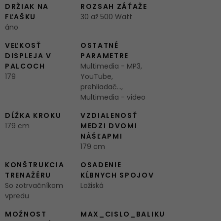
DRŽIAK NA
ROZSAH ZÁŤAŽE
FĽAŠKU
30 až 500 Watt
áno
VEĽKOSŤ
OSTATNÉ
DISPLEJA V
PARAMETRE
PALCOCH
Multimedia - MP3,
179
YouTube,
prehliadač...,
Multimedia - video
DĹŽKA KROKU
VZDIALENOSŤ
179 cm
MEDZI DVOMI
NÁŠĽAPMI
179 cm
KONŠTRUKCIA
OSADENIE
TRENAŽÉRU
KĹBNYCH SPOJOV
So zotrvačníkom
Ložiská
vpredu
MOŽNOST
MAX_CISLO_BALIKU