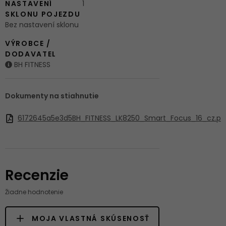
NASTAVENÍ
1
SKLONU POJEZDU
Bez nastavení sklonu
VÝROBCE /
DODAVATEL
BH FITNESS
Dokumenty na stiahnutie
6172645a5e3d5BH_FITNESS_LK8250_Smart_Focus_16_cz.p
Recenzie
Žiadne hodnotenie
MOJA VLASTNÁ SKÚSENOSŤ