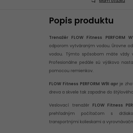
Mám otázku
Popis produktu
Trenažér FLOW Fitness PERFORM W
odporom vytváraným vodou. Úrovne odp
vodou. Týmto spôsobom máte vždy v
Profesionálne pedále sú výškovo nast
pomocou remienkov.
FLOW Fitness PERFORM W9I apr
je zh
dreva a skvele tak zapadne do štýlového 
Veslovací trenažér
FLOW Fitness PE
prehľadným počítačom s držiako
transportnými kolieskami a vyrovnávačm