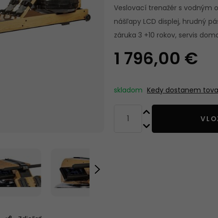
STROJOM
Veslovací trenažér s vodným 
nášľapy LCD displej, hrudný pá
záruka 3 +10 rokov, servis dom
POSILOVACÍ
BOXOVACIE V
1 796,00 €
POMŮCKY
A PRÍSLUŠEN
skladom
Kedy dostanem tova
VLO