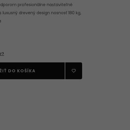
odporom profesionálne nastaviteľné
s luxusný drevený design nosnosť 180 kg,
a
RECIA
STVO
r?
ŽIŤ DO KOŠÍKA