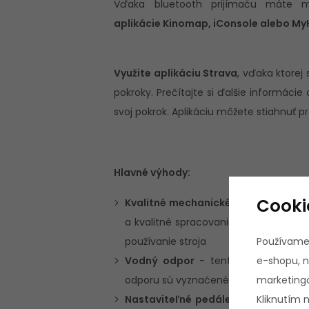
Vďaka bluetooth prijímaču máte 
aplikácie Kinomap, iConsole alebo M
Využite aplikáciu Strava
, vďaka ktorej
pokroky. Prečítajte si ďalšie informácie 
svoj pokrok. Aplikáciu môžete stiahnuť p
Hlavné výhody:
Cooki
Kvalitné mechanické spracovanie
- 
a kvalitné spracovanie trenažéru za
Používame
používanie stroja
e-shopu, n
Vodný odpor
- tento model dispon
marketingo
odporu sú vyznačené na nádrži
Kliknutím 
Nastaviteľné pedále
- pedále sú vý