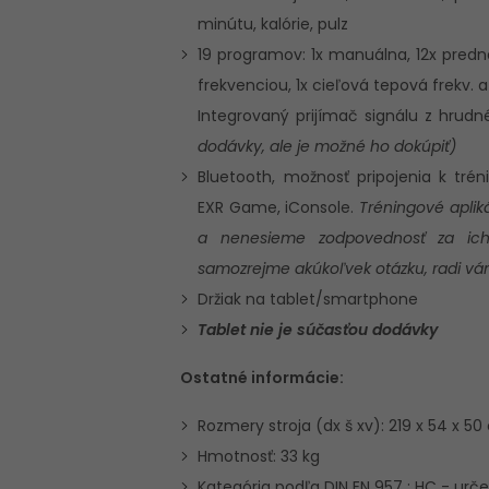
minútu, kalórie, pulz
19 programov: 1x manuálna, 12x predn
frekvenciou, 1x cieľová tepová frekv. 
Integrovaný prijímač signálu z hrud
dodávky, ale je možné ho dokúpiť)
Bluetooth, možnosť pripojenia k tr
EXR Game, iConsole.
Tréningové aplik
a nenesieme zodpovednosť za ich
samozrejme akúkoľvek otázku, radi v
Držiak na tablet/smartphone
Tablet nie je súčasťou dodávky
Ostatné informácie:
Rozmery stroja (dx š xv): 219 x 54 x 5
Hmotnosť: 33 kg
Kategória podľa DIN EN 957 : HC - ur