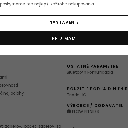
oskytneme ten najlepší zážitok z nakupovania.
zaisťuje optimálnu priľnavosť
TRATE
179
 vyrobený z nerezovej ocele a
ĎALŠIE PROGRAMY
NASTAVENIE
179
ia do vertikálnej polohy pre
PRIJÍMAM
MANIPULÁCIA SO STROJ
220 cm
Prepravné kolieska
OSTATNÉ PARAMETRE
Bluetooth komunikácia
kami
erovnosti
POUŽITIE PODĽA DIN EN 
álnej polohy
Trieda HC
VÝROBCE / DODAVATEL
FLOW FITNESS
čet záberov, počet záberov za