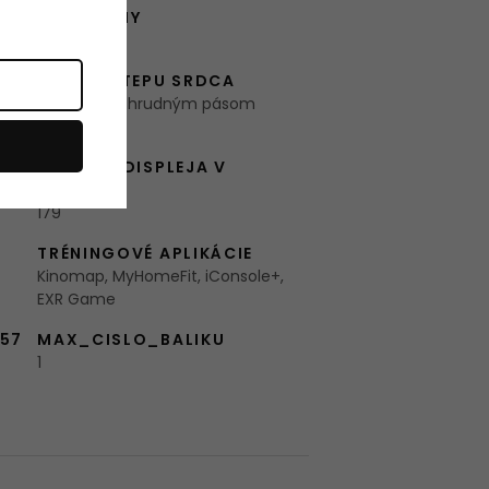
PROGRAMY
179
MERANIE TEPU SRDCA
Bezdrôtové hrudným pásom
Bluetooth
OM
VEĽKOSŤ DISPLEJA V
PALCOCH
179
TRÉNINGOVÉ APLIKÁCIE
Kinomap, MyHomeFit, iConsole+,
EXR Game
957
MAX_CISLO_BALIKU
1