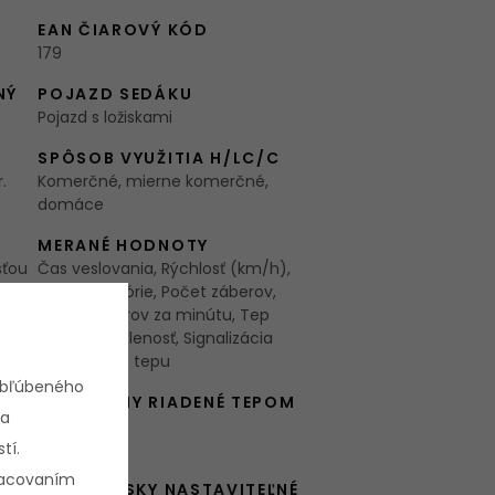
EAN ČIAROVÝ KÓD
179
NÝ
POJAZD SEDÁKU
Pojazd s ložiskami
SPÔSOB VYUŽITIA H/LC/C
.
Komerčné, mierne komerčné,
domáce
MERANÉ HODNOTY
sťou
Čas veslovania, Rýchlosť (km/h),
Spálené kalórie, Počet záberov,
Počet záberov za minútu, Tep
srdca, Vzdialenosť, Signalizácia
prekročenia tepu
obľúbeného
KOM
PROGRAMY RIADENÉ TEPOM
 a
HRC
tí.
179
pracovaním
UŽÍVATEĽSKY NASTAVITEĽNÉ