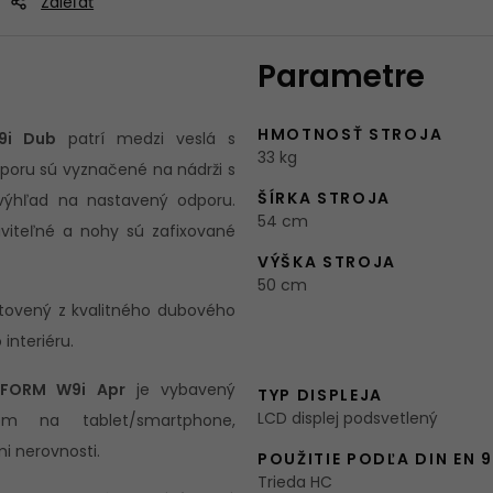
Zdieľať
Parametre
HMOTNOSŤ STROJA
9i Dub
patrí medzi veslá s
33 kg
oru sú vyznačené na nádrži s
ŠÍRKA STROJA
ýhľad na nastavený odporu.
54 cm
aviteľné a nohy sú zafixované
VÝŠKA STROJA
50 cm
otovený z kvalitného dubového
interiéru.
RFORM W9i Apr
je vybavený
TYP DISPLEJA
LCD displej podsvetlený
m na tablet/smartphone,
i nerovnosti.
POUŽITIE PODĽA DIN EN 
Trieda HC