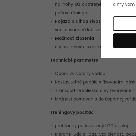
a my vám p
na nohy sú opatrené remienkami, to 
počas tréningu
Pojazd s dlhou životnosťou
– rám je
sedlo osadené ložiskami
Možnosť zloženia
- možnosť postaven
úsporu miesta s rozmermi 60 x 52 x 
Technické parametre:
Odpor vytváraný vodou
Nastaviteľné pedále s fixovacími pás
Transportné kolieska a vyrovnávače n
Možnosť postavenia do úspornej vertik
Tréningový počítač:
prehľadný podsvietený LCD displej
Merané údaje: čas, vzdialenosť, po