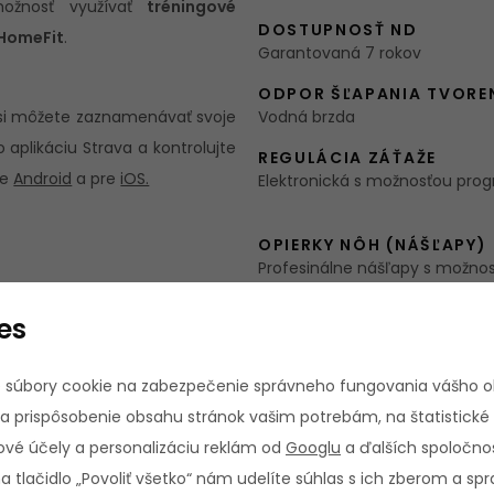
možnosť využívať
tréningové
DOSTUPNOSŤ ND
yHomeFit
.
Garantovaná 7 rokov
ODPOR ŠĽAPANIA TVORE
 si môžete zaznamenávať svoje
Vodná brzda
o aplikáciu Strava a kontrolujte
REGULÁCIA ZÁŤAŽE
re
Android
a pre
iOS.
Elektronická s možnosťou progr
OPIERKY NÔH (NÁŠĽAPY)
Profesinálne nášľapy s možno
polohovania
es
robustná drevená konštrukcia
ručuje dlhodobo bezproblémové
 súbory cookie na zabezpečenie správneho fungovania vášho 
POČET PROGRAMOV CEL
a prispôsobenie obsahu stránok vašim potrebám, na štatistické
uje nádržou na vodu, úrovne
179
vé účely a personalizáciu reklám od
Googlu
a ďalších spoločnos
na tlačidlo „Povoliť všetko“ nám udelíte súhlas s ich zberom a s
škovo nastaviteľné a popruhy
PREDNASTAVENÉ PROFILY