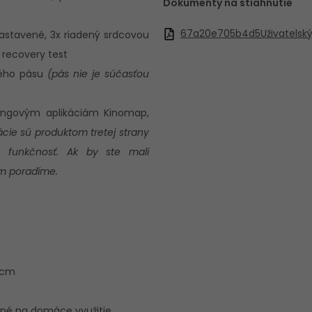
Dokumenty na stiahnutie
67a20e705b4d5Uživatelsk
astavené, 3x riadený srdcovou
a recovery test
ného pásu
(pás nie je súčasťou
éningovým aplikáciám Kinomap,
ácie sú produktom tretej strany
 funkčnosť. Ak by ste mali
ám poradíme.
0 cm
čené na domáce využitie