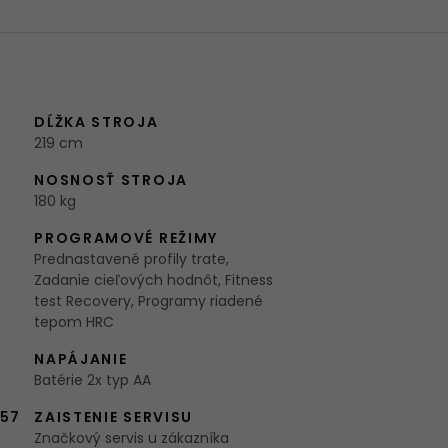
DĹŽKA STROJA
219 cm
NOSNOSŤ STROJA
180 kg
PROGRAMOVÉ REŽIMY
Prednastavené profily trate,
Zadanie cieľových hodnôt, Fitness
test Recovery, Programy riadené
tepom HRC
NAPÁJANIE
Batérie 2x typ AA
957
ZAISTENIE SERVISU
Značkový servis u zákazníka