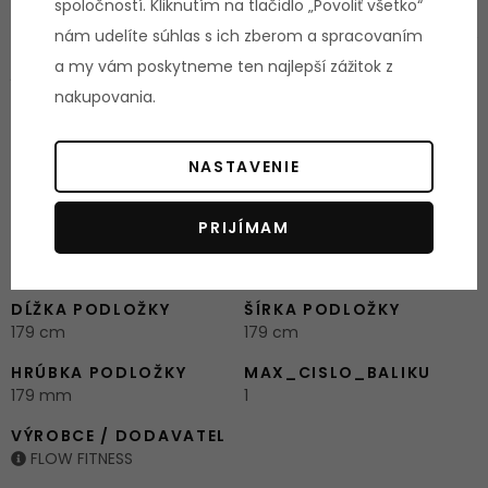
spoločností. Kliknutím na tlačidlo „Povoliť všetko“
nám udelíte súhlas s ich zberom a spracovaním
Pred zakúpením podložky odporúčame porovnať rozmery
a my vám poskytneme ten najlepší zážitok z
podložky a vášho trenažéra, aby ste zvolili optimálnu veľkosť.
nakupovania.
Parametre
NASTAVENIE
ZAISTENIE SERVISU
DOSTUPNOSŤ ND
Štandardné
Štandardná
PRIJÍMAM
EAN ČIAROVÝ KÓD
TYP PRÍSLUŠENSTVA
179
Podložky pod stroje
DĹŽKA PODLOŽKY
ŠÍRKA PODLOŽKY
179 cm
179 cm
HRÚBKA PODLOŽKY
MAX_CISLO_BALIKU
179 mm
1
VÝROBCE / DODAVATEL
FLOW FITNESS