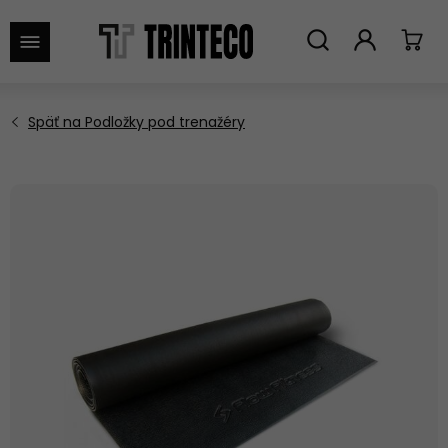
VYHĽADAŤ