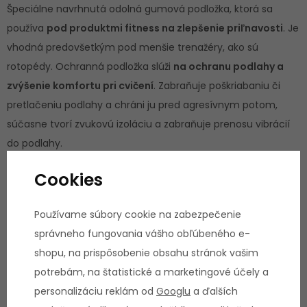
Špeciálne navrhnutá odolná gumová podložka, ktorá sa
používa
pod produktmi fitness na zlepšenie priľnavosti
. Je
vhodná predovšetkým pod menšie trenažéry, ako sú
rotopédy. Ochranná podložka slúži
na ochranu podlahy a
zvýšenie komfortu pri cvičení
. Zabraňuje poškriabaniu či
pretlačeniu podlahy a chráni ju pred agresívnym potom,
súčasne tvorí zvukovú izoláciu a zabraňuje prenosu vibrácií
do podlahy.
Cookies
Technické parametre:
Používame súbory cookie na zabezpečenie
správneho fungovania vášho obľúbeného e-
Ochrana podlahy a komfort pri cvičení
shopu, na prispôsobenie obsahu stránok vašim
Protišmykový povrch, farba: čierna
potrebám, na štatistické a marketingové účely a
Rozmery (d x š x v): 125 x 80 x 0,6 cm
personalizáciu reklám od
Googlu
a ďalších