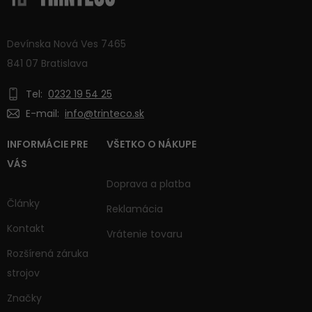
Devínska Nová Ves 7465
841 07 Bratislava
Tel:
0232 19 54 25
E-mail:
info@trinteco.sk
INFORMÁCIE PRE
VŠETKO O NÁKUPE
VÁS
Doprava a platba
Články
Reklamácia
Kontakt
Vrátenie tovaru
Rozšírená záruka
strojov
Značky