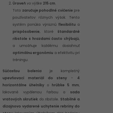
Úroveň
vo výške
215 cm
.
Toto
zaručuje pohodlné cvičenie
pre
používateľov rôznych výšok. Tento
systém ponúka výraznú
flexibilitu
a
prispôsobenie
, ktoré
štandardné
ribstole s hrazdami často chýbajú
,
a umožňuje každému dosiahnuť
optimálnu ergonómiu
a efektivitu pri
tréningu.
Súčasťou balenia
je kompletný
upevňovací materiál do steny
–
4
horizontálne úhelníky
o
hrúbke 5 mm
,
lakované vypálenou farbou a
sada
vratových skrutiek
do ribstole.
Stabilné a
dizajnovo vydarené uchytenie rebriny do