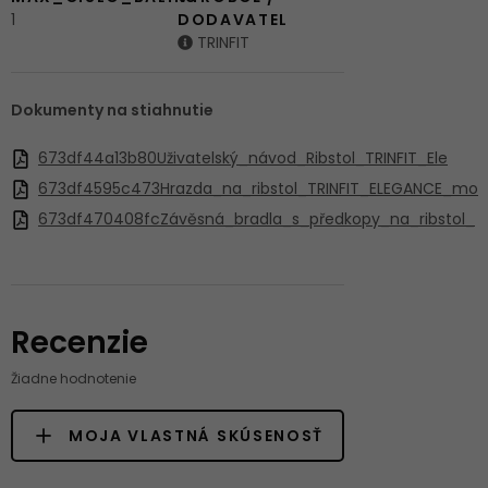
1
DODAVATEL
TRINFIT
Dokumenty na stiahnutie
673df44a13b80Uživatelský_návod_Ribstol_TRINFIT_Ele
673df4595c473Hrazda_na_ribstol_TRINFIT_ELEGANCE_mo
673df470408fcZávěsná_bradla_s_předkopy_na_ribstol_
Recenzie
Žiadne hodnotenie
MOJA VLASTNÁ SKÚSENOSŤ