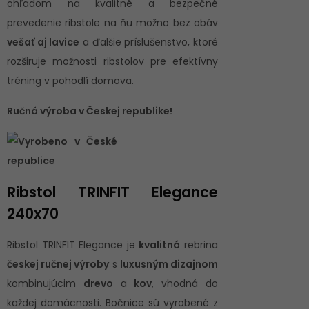
ohľadom na kvalitné a bezpečné
prevedenie ribstole na ňu možno bez obáv
vešať aj lavice
a ďalšie príslušenstvo, ktoré
rozširuje možnosti ribstolov pre efektívny
tréning v pohodlí domova.
Ručná výroba v Českej republike!
Ribstol TRINFIT Elegance
240x70
Ribstol TRINFIT Elegance je
kvalitná
rebrina
českej ručnej výroby
s
luxusným dizajnom
kombinujúcim
drevo
a
kov
, vhodná do
každej domácnosti. Bočnice sú vyrobené z