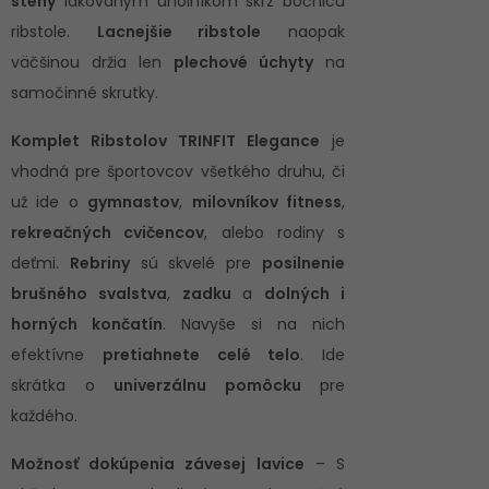
steny
lakovaným úholníkom skrz bočnicu
ribstole.
Lacnejšie ribstole
naopak
väčšinou držia len
plechové úchyty
na
samočinné skrutky.
Komplet Ribstolov TRINFIT Elegance
je
vhodná pre športovcov všetkého druhu, či
už ide o
gymnastov
,
milovníkov fitness
,
rekreačných cvičencov
, alebo rodiny s
deťmi.
Rebriny
sú skvelé pre
posilnenie
brušného svalstva
,
zadku
a
dolných i
horných končatín
. Navyše si na nich
efektívne
pretiahnete celé telo
. Ide
skrátka o
univerzálnu pomôcku
pre
každého.
Možnosť dokúpenia závesej lavice
– S