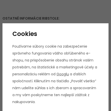
OSTATNÉ INFORMÁCIE RIBSTOLE:
Rozmery
: 240 x 70 cm
Cookies
Rozstup stredov priečok
: 26,5 cm
Veľkosť medzier
: 22,5 cm
Používame súbory cookie na zabezpečenie
Počet priečok
: 9
správneho fungovania vášho obľúbeného e-
Váha ribstole
: cca
14 kg
shopu, na prispôsobenie obsahu stránok vašim
Montáž a kotvenie
rebriny a nosných
potrebám, na štatistické a marketingové účely a
prvkov si zákazník zabezpečuje sám
personalizáciu reklám od
Googlu
a ďalších
spoločností. Kliknutím na tlačidlo „Povoliť všetko“
nám udelíte súhlas s ich zberom a spracovaním
TECHNICKÉ ŠPECIFIKÁCIE HRAZDA:
a my vám poskytneme ten najlepší zážitok z
nakupovania.
Materiál
:
Kvalitná silnostenná oceľ
Povrchová úprava
:
Vypálená farba