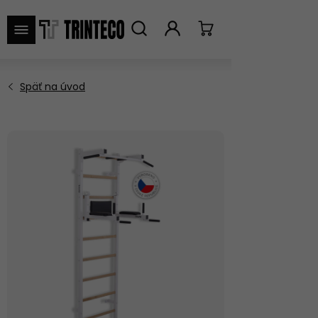
VYHĽADAŤ