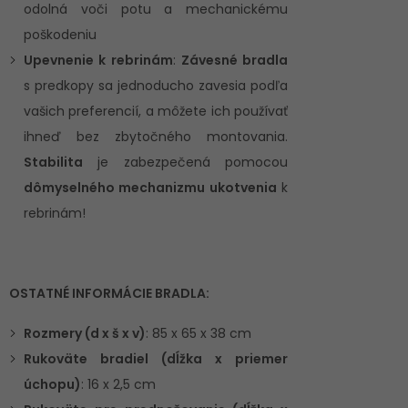
odolná voči potu a mechanickému
poškodeniu
Upevnenie k rebrinám
:
Závesné bradla
s predkopy sa jednoducho zavesia podľa
vašich preferencií, a môžete ich používať
ihneď bez zbytočného montovania.
Stabilita
je zabezpečená pomocou
dômyselného mechanizmu ukotvenia
k
rebrinám!
OSTATNÉ INFORMÁCIE BRADLA:
Rozmery (d x š x v)
: 85 x 65 x 38 cm
Rukoväte bradiel (dĺžka x priemer
úchopu)
: 16 x 2,5 cm