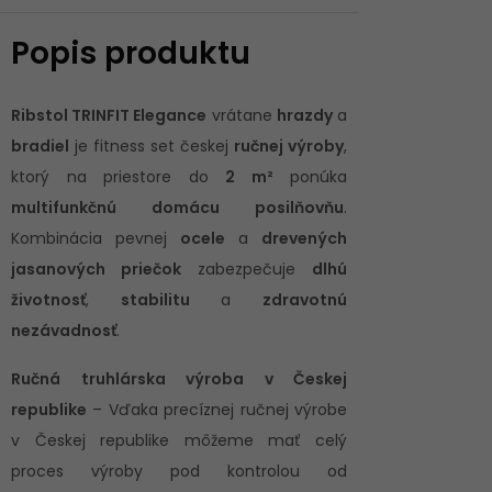
Popis produktu
Ribstol TRINFIT Elegance
vrátane
hrazdy
a
bradiel
je fitness set českej
ručnej výroby
,
ktorý na priestore do
2 m²
ponúka
multifunkčnú domácu posilňovňu
.
Kombinácia pevnej
ocele
a
drevených
jasanových priečok
zabezpečuje
dlhú
životnosť
,
stabilitu
a
zdravotnú
nezávadnosť
.
Ručná truhlárska výroba v Českej
republike
– Vďaka precíznej ručnej výrobe
v Českej republike môžeme mať celý
proces výroby pod kontrolou od