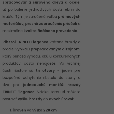
spracovávania surového dreva a ocele
,
až po balenie jednotlivých častí rebrín do
krabíc. Tým je zaručená voľba
prémiových
materiálov
,
presné zabroušenie priečok
a
maximálna
kvalita finálneho prevedenia
.
Ribstol TRINFIT Elegance
vrátane hrazdy a
bradiel vynikajú
prepracovaným dizajnom
,
ktorý prináša výhodu, akú u konkurenčných
produktov často nenájdete. Vo vrchnej
časti ribstole sú
tri otvory
– jeden pre
bezpečné uchytenie ribstole do steny a
dva pre
jednoduchú montáž hrazdy
TRINFIT Elegance
. Vďaka tomu si môžete
nastaviť
výšku hrazdy
do
dvoch úrovní
:
Úroveň
vo výške
228 cm
.