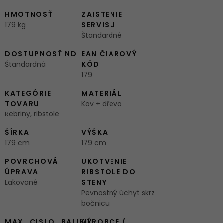
HMOTNOSŤ
ZAISTENIE
179 kg
SERVISU
Štandardné
DOSTUPNOSŤ ND
EAN ČIAROVÝ
Štandardná
KÓD
179
KATEGÓRIE
MATERIÁL
TOVARU
Kov + dřevo
Rebriny, ribstole
ŠÍRKA
VÝŠKA
179 cm
179 cm
POVRCHOVÁ
UKOTVENIE
ÚPRAVA
RIBSTOLE DO
Lakované
STENY
Pevnostný úchyt skrz
bočnicu
MAX_CISLO_BALIKU
VÝROBCE /