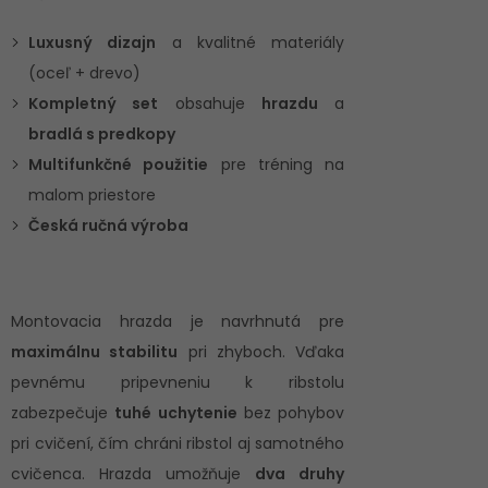
Luxusný dizajn
a kvalitné materiály
(oceľ + drevo)
Kompletný set
obsahuje
hrazdu
a
bradlá s predkopy
Multifunkčné použitie
pre tréning na
malom priestore
Česká ručná výroba
Montovacia hrazda je navrhnutá pre
maximálnu stabilitu
pri zhyboch. Vďaka
pevnému pripevneniu k ribstolu
zabezpečuje
tuhé uchytenie
bez pohybov
pri cvičení, čím chráni ribstol aj samotného
cvičenca. Hrazda umožňuje
dva druhy