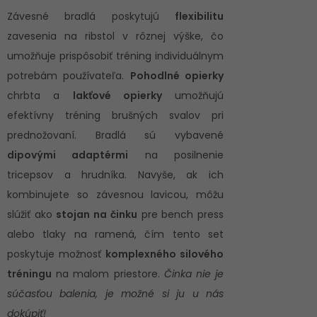
Závesné bradlá poskytujú
flexibilitu
zavesenia na ribstol v rôznej výške, čo
umožňuje prispôsobiť tréning individuálnym
potrebám používateľa.
Pohodlné opierky
chrbta a
lakťové opierky
umožňujú
efektívny tréning brušných svalov pri
prednožovaní. Bradlá sú vybavené
dipovými adaptérmi
na posilnenie
tricepsov a hrudníka. Navyše, ak ich
kombinujete so závesnou lavicou, môžu
slúžiť ako
stojan na činku
pre bench press
alebo tlaky na ramená, čím tento set
poskytuje možnosť
komplexného silového
tréningu
na malom priestore.
Činka nie je
súčasťou balenia, je možné si ju u nás
dokúpiť!