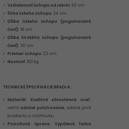
Vzdialenosť úchopu od rebrín
: 50 cm
Šírka úzkeho úchopu
: 24 cm
Dĺžka úzkeho úchopu (pogumovaná
časť)
: 16 cm
Dĺžka širokého úchopu (pogumovaná
časť)
: 20 cm
Priemer úchopu
: 2,5 cm
Nosnosť
: 150 kg
TECHNICKÉ ŠPECIFIKÁCIE BRADLA:
Materiál
:
Kvalitná silnostenná oceľ
,
veľmi
odolné polstrovanie
, odolné proti
praskaniu a roztrhnutiu
Povrchová úprava
:
Vypálená farba