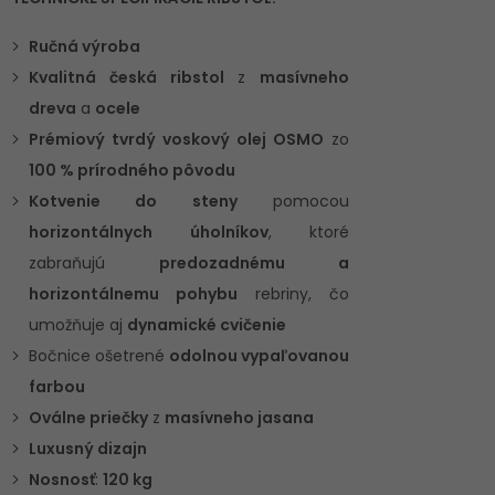
Ručná výroba
Kvalitná česká ribstol
z
masívneho
dreva
a
ocele
Prémiový tvrdý voskový olej OSMO
zo
100 % prírodného pôvodu
Kotvenie do steny
pomocou
horizontálnych úholníkov
, ktoré
zabraňujú
predozadnému a
horizontálnemu pohybu
rebriny, čo
umožňuje aj
dynamické cvičenie
Bočnice ošetrené
odolnou vypaľovanou
farbou
Oválne priečky
z
masívneho jasana
Luxusný dizajn
Nosnosť
:
120 kg