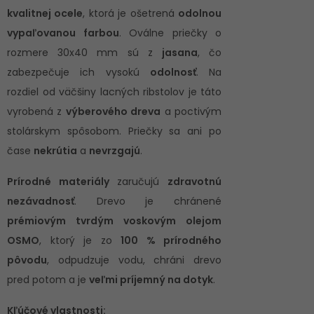
kvalitnej ocele
, ktorá je ošetrená
odolnou
vypaľovanou farbou
. Oválne priečky o
rozmere 30x40 mm sú z
jasana
, čo
zabezpečuje ich vysokú
odolnosť
. Na
rozdiel od väčšiny lacných ribstolov je táto
vyrobená z
výberového dreva
a poctivým
stolárskym spôsobom. Priečky sa ani po
čase
nekrútia
a
nevrzgajú
.
Prírodné materiály
zaručujú
zdravotnú
nezávadnosť
. Drevo je chránené
prémiovým tvrdým voskovým olejom
OSMO
, ktorý je zo
100 % prírodného
pôvodu
, odpudzuje vodu, chráni drevo
pred potom a je
veľmi príjemný na dotyk
.
Kľúčové vlastnosti: