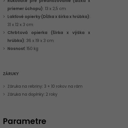
Rukoväte pre prednožovanie (dĺžka x
priemer úchopu)
: 13 x 2,5 cm
Lakťové opierky (Dĺžka x šírka x hrúbka)
:
31 x 12 x 3 cm
Chrbtová opierka (Šírka x výška x
hrúbka)
: 36 x 19 x 3 cm
Nosnosť
: 150 kg
ZÁRUKY
Záruka na rebriny: 3 + 10 rokov na rám
Záruka na doplnky: 2 roky
Parametre