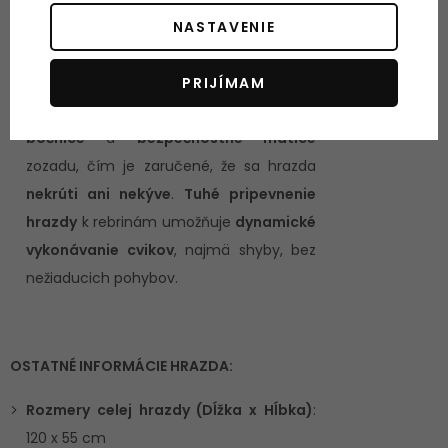
odolná voči potu a mechanickému
NASTAVENIE
poškodeniu
Upevnenie k rebrinám
: Hrazda je
PRIJÍMAM
pripevnená cez
ocelové silnostenné
bočnice
a
bezpečnostné matice
zozadu, čím je zaručené, že sa hrazda
nekrúti ani nekýve
.
Tuhé pripevnenie
hrazdy
k rebrinám umožňuje
dynamické
vykonávanie cvikov
, najmä shyby, bez
nežiaducich pohybov.
OSTATNÉ INFORMÁCIE HRAZDA:
Rozmery celej hrazdy (Dĺžka x Hĺbka)
:
120 x 55 cm