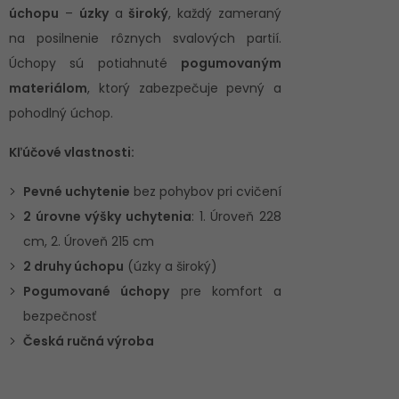
úchopu
–
úzky
a
široký
, každý zameraný
na posilnenie rôznych svalových partií.
Úchopy sú potiahnuté
pogumovaným
materiálom
, ktorý zabezpečuje pevný a
pohodlný úchop.
Kľúčové vlastnosti:
Pevné uchytenie
bez pohybov pri cvičení
2 úrovne výšky uchytenia
: 1. Úroveň 228
cm, 2. Úroveň 215 cm
2 druhy úchopu
(úzky a široký)
Pogumované úchopy
pre komfort a
bezpečnosť
Česká ručná výroba