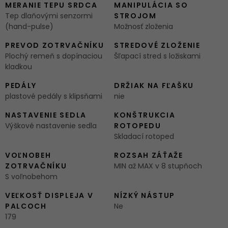
MERANIE TEPU SRDCA
MANIPULÁCIA SO
Tep dlaňovými senzormi
STROJOM
(hand-pulse)
Možnosť zloženia
PREVOD ZOTRVAČNÍKU
STREDOVÉ ZLOŽENIE
Plochý remeň s dopínaciou
Šľapací stred s ložiskami
kladkou
PEDÁLY
DRŽIAK NA FĽAŠKU
plastové pedály s klipsňami
nie
NASTAVENIE SEDLA
KONŠTRUKCIA
Výškové nastavenie sedla
ROTOPEDU
Skladací rotoped
VOĽNOBEH
ROZSAH ZÁŤAŽE
ZOTRVAČNÍKU
MIN až MAX v 8 stupňoch
S voľnobehom
VEĽKOSŤ DISPLEJA V
NÍZKÝ NÁSTUP
PALCOCH
Ne
179