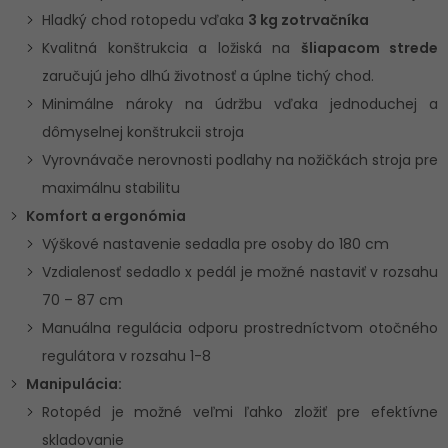
Hladký chod rotopedu vďaka
3 kg zotrvačníka
Kvalitná konštrukcia a ložiská na
šliapacom strede
zaručujú jeho dlhú životnosť a úplne tichý chod.
Minimálne nároky na údržbu vďaka jednoduchej a
dômyselnej konštrukcii stroja
Vyrovnávače nerovnosti podlahy na nožičkách stroja pre
maximálnu stabilitu
Komfort a ergonómia
Výškové nastavenie sedadla pre osoby do 180 cm
Vzdialenosť sedadlo x pedál je možné nastaviť v rozsahu
70 – 87 cm
Manuálna regulácia odporu prostredníctvom otočného
regulátora v rozsahu 1-8
Manipulácia:
Rotopéd je možné veľmi ľahko zložiť pre efektívne
skladovanie