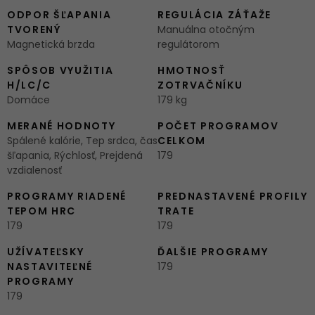
ODPOR ŠĽAPANIA
REGULÁCIA ZÁŤAŽE
TVORENÝ
Manuálna otočným
Magnetická brzda
regulátorom
SPÔSOB VYUŽITIA
HMOTNOSŤ
H/LC/C
ZOTRVAČNÍKU
Domáce
179 kg
MERANÉ HODNOTY
POČET PROGRAMOV
Spálené kalórie, Tep srdca, čas
CELKOM
šľapania, Rýchlosť, Prejdená
179
vzdialenosť
PROGRAMY RIADENÉ
PREDNASTAVENÉ PROFILY
TEPOM HRC
TRATE
179
179
UŽÍVATEĽSKY
ĎALŠIE PROGRAMY
NASTAVITEĽNÉ
179
PROGRAMY
179