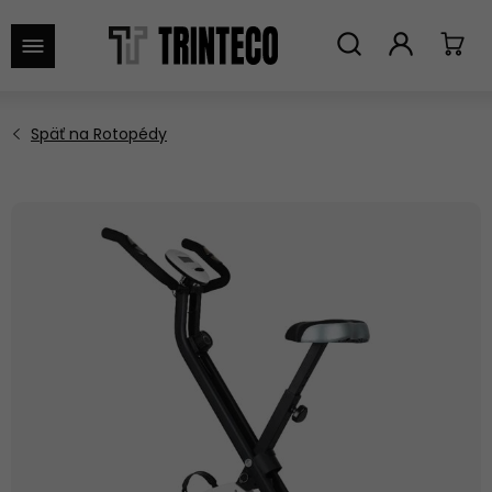
VYHĽADAŤ