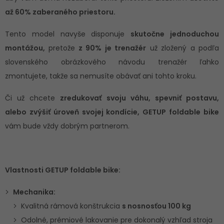
až 60% zaberaného priestoru.
Tento model navyše disponuje
skutočne jednoduchou
montážou,
pretože
z 90% je trenažér
už zložený a podľa
slovenského obrázkového návodu trenažér ľahko
zmontujete, takže sa nemusíte obávať ani tohto kroku.
Či už chcete
zredukovať svoju váhu, spevniť postavu,
alebo zvýšiť úroveň svojej kondície, GETUP foldable bike
vám bude vždy dobrým partnerom.
Vlastnosti GETUP foldable bike:
Mechanika:
Kvalitná rámová konštrukcia
s nosnosťou 100 kg
Odolné, prémiové lakovanie pre dokonalý vzhľad stroja