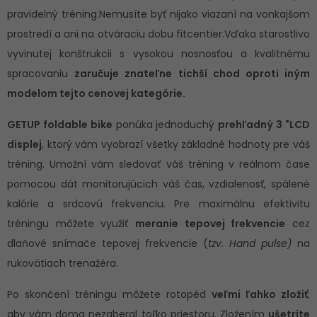
pravidelný tréning.Nemusíte byť nijako viazaní na vonkajšom
prostredí a ani na otváraciu dobu fitcentier.Vďaka starostlivo
vyvinutej konštrukcii s vysokou nosnosťou a kvalitnému
spracovaniu
zaručuje znateľne tichší chod oproti iným
modelom tejto cenovej kategórie.
GETUP foldable bike
ponúka jednoduchý
prehľadný 3 "LCD
displej
, ktorý vám vyobrazí všetky základné hodnoty pre váš
tréning. Umožní vám sledovať váš tréning v reálnom čase
pomocou dát monitorujúcich váš čas, vzdialenosť, spálené
kalórie a srdcovú frekvenciu. Pre maximálnu efektivitu
tréningu môžete využiť
meranie tepovej frekvencie
cez
dlaňové snímače tepovej frekvencie (
tzv. Hand pulse)
na
rukovätiach trenažéra.
Po skončení tréningu môžete rotopéd
veľmi ľahko zložiť
,
aby vám doma nezaberal toľko priestoru. Zložením
ušetríte