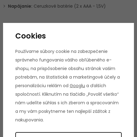
Napájanie:
Ceruzkové batérie (2 x AAA - 1,5V)
Tréningový počítač:
Cookies
Jednoduchý 3" LCD displej,
ktorý vám bude prehľadne
Používame súbory cookie na zabezpečenie
vyobrazovať relevantné dáta o vašom tréningu.
správneho fungovania vášho obľúbeného e-
Merané údaje:
shopu, na prispôsobenie obsahu stránok vašim
čas, rýchlosť, prejdená vzdialenosť, spálené kalórie, ODO
potrebám, na štatistické a marketingové účely a
(zobrazí celkovú naakumulovanú vzdialenosť, ktorú ste
personalizáciu reklám od
Googlu
a ďalších
odcvičili na trenažéri)
spoločností. Kliknutím na tlačidlo „Povoliť všetko“
Funkcia SCAN:
je funkcia, ktorá vám bude postupne na
nám udelíte súhlas s ich zberom a spracovaním
displeji vyobrazovať všetky načítané hodnoty
a my vám poskytneme ten najlepší zážitok z
Snímanie tepovej frekvencie:
nakupovania.
Prečo snímať tepovú frekvenciu?
Sledovanie tepovej
frekvencie Vám umožní zefektívniť tréning. Vďaka