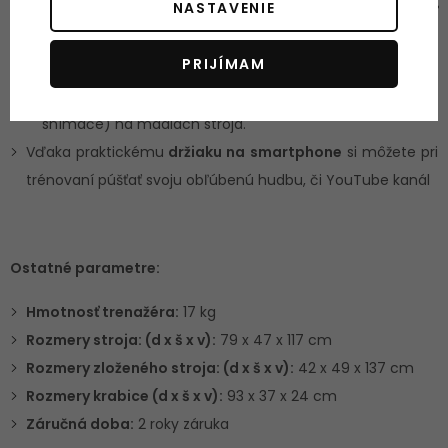
NASTAVENIE
sledovaniu tepovej frekvencie môžete lepšie
zamerať
svoj tréning
a kontrolovať jeho intenzitu na dosiahnutie
PRIJÍMAM
vašich cieľov.
Snímanie tepovej frekvencie cez hand pulzy (dlaňové
snímače) na madlách stroja.
Vďaka praktickému
držiaku na smartphone
si môžete pri
trénovaní púšťať svoju obľúbenú hudbu, či YouTube kanál
Ostatné parametre:
Hmotnosť trenažéra:
17 kg
Rozmery stroja: (d x š x v):
79 x 47 x 117 cm
Rozmery zloženého stroja: (d x š x v):
42 x 49 x 137 cm
Rozmery krabice (d x š x v):
93 x 37 x 24 cm
Záručná doba:
2 roky záruka