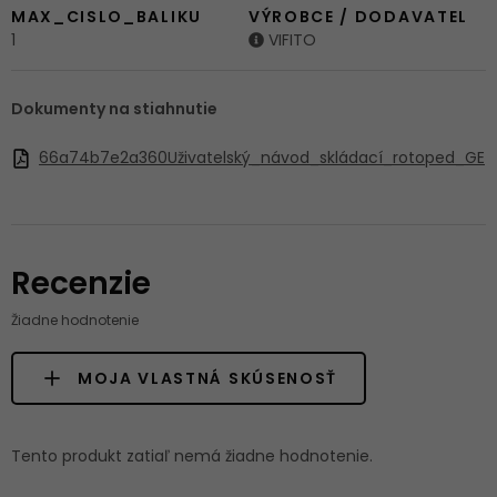
MAX_CISLO_BALIKU
VÝROBCE / DODAVATEL
1
VIFITO
Dokumenty na stiahnutie
66a74b7e2a360Uživatelský_návod_skládací_rotoped_GE
Recenzie
Žiadne hodnotenie
MOJA VLASTNÁ SKÚSENOSŤ
Tento produkt zatiaľ nemá žiadne hodnotenie.