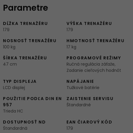
Parametre
DĹŽKA TRENAŽÉRU
VÝŠKA TRENAŽÉRU
179
179
NOSNOSŤ TRENAŽÉRU
HMOTNOSŤ TRENAŽÉRU
100 kg
17 kg
ŠÍRKA TRENAŽÉRU
PROGRAMOVÉ REŽIMY
47 cm
Ručná regulácia záťaže,
Zadanie cieľových hodnôt
TYP DISPLEJA
NAPÁJANIE
LCD displej
Tužkové batérie
POUŽITIE PODĽA DIN EN
ZAISTENIE SERVISU
957
Štandardné
Trieda HC
DOSTUPNOSŤ ND
EAN ČIAROVÝ KÓD
Štandardná
179