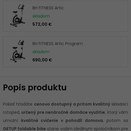
BH FITNESS Artic
skladom
572,00 €
BH FITNESS Artic Program
skladom
690,00 €
Popis produktu
Pokiaľ hľadáte
cenovo dostupný a pritom kvalitný
skladací
rotoped,
určený pre nenáročné domáce využitie
, ktorý vám
umožní
kvalitné cvičenie v pohodlí domova
, potom sa
GETUP foldable bike
stane vašim ideálnym spoločníkom pre