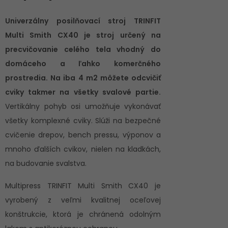
Univerzálny posilňovací stroj TRINFIT
Multi Smith CX40 je stroj určený na
precvičovanie celého tela vhodný do
domáceho a ľahko komerčného
prostredia. Na iba 4 m2 môžete odcvičiť
cviky takmer na všetky svalové partie.
Vertikálny pohyb osi umožňuje vykonávať
všetky komplexné cviky. Slúži na bezpečné
cvičenie drepov, bench pressu, výponov a
mnoho ďalších cvikov, nielen na kladkách,
na budovanie svalstva.
Multipress TRINFIT Multi Smith CX40 je
vyrobený z veľmi kvalitnej oceľovej
konštrukcie, ktorá je chránená odolným