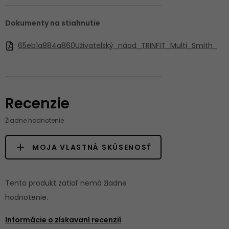
Dokumenty na stiahnutie
65eb1a884a860Uživatelský_náod_TRINFIT_Multi_Smith_
Recenzie
Žiadne hodnotenie
MOJA VLASTNÁ SKÚSENOSŤ
Tento produkt zatiaľ nemá žiadne
hodnotenie.
Informácie o získavaní recenzií