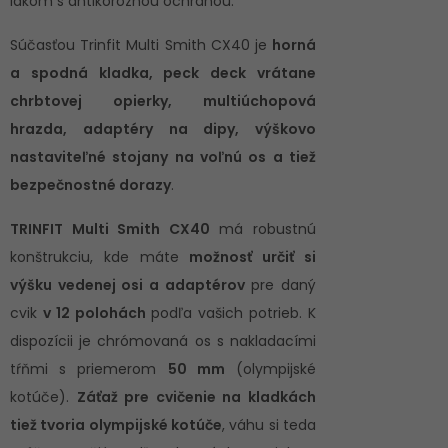
lakom s antikoróznou ochranou.
Súčasťou Trinfit Multi Smith CX40 je
horná
a spodná kladka, peck deck vrátane
chrbtovej opierky, multiúchopová
hrazda, adaptéry na dipy, výškovo
nastaviteľné stojany na voľnú os a tiež
bezpečnostné dorazy
.
TRINFIT Multi Smith CX40
má robustnú
konštrukciu, kde máte
možnosť určiť si
výšku vedenej osi a adaptérov
pre daný
cvik
v 12 polohách
podľa vašich potrieb. K
dispozícii je chrómovaná os s nakladacími
tŕňmi s priemerom
50 mm
(olympijské
kotúče).
Záťaž pre cvičenie na kladkách
tiež tvoria olympijské kotúče
, váhu si teda