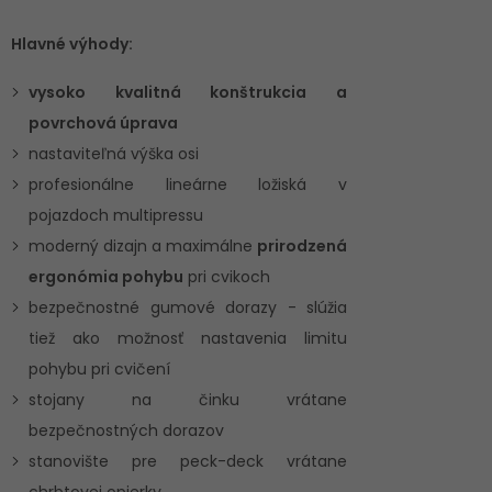
Hlavné výhody:
vysoko kvalitná konštrukcia a
povrchová úprava
nastaviteľná výška osi
profesionálne lineárne ložiská v
pojazdoch multipressu
moderný dizajn a maximálne
prirodzená
ergonómia pohybu
pri cvikoch
bezpečnostné gumové dorazy - slúžia
tiež ako možnosť nastavenia limitu
pohybu pri cvičení
stojany na činku vrátane
bezpečnostných dorazov
stanovište pre peck-deck vrátane
chrbtovej opierky