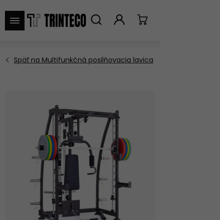
VYHĽADAŤ