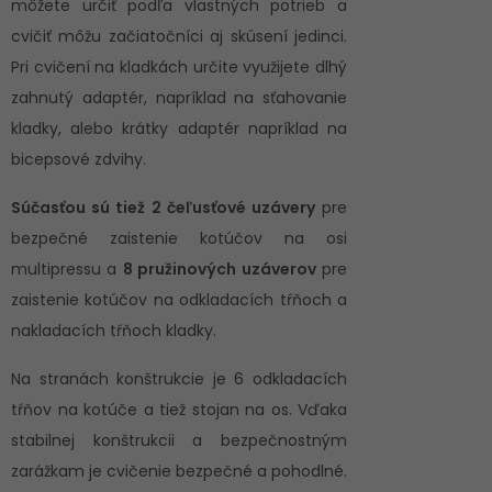
môžete určiť podľa vlastných potrieb a
cvičiť môžu začiatočníci aj skúsení jedinci.
Pri cvičení na kladkách určite využijete dlhý
zahnutý adaptér, napríklad na sťahovanie
kladky, alebo krátky adaptér napríklad na
bicepsové zdvihy.
Súčasťou sú tiež 2 čeľusťové uzávery
pre
bezpečné zaistenie kotúčov na osi
multipressu a
8 pružinových uzáverov
pre
zaistenie kotúčov na odkladacích tŕňoch a
nakladacích tŕňoch kladky.
Na stranách konštrukcie je 6 odkladacích
tŕňov na kotúče a tiež stojan na os. Vďaka
stabilnej konštrukcii a bezpečnostným
zarážkam je cvičenie bezpečné a pohodlné.