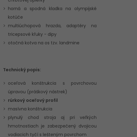
horná a spodná kladka na olympijské
kotúče
multiúchopová hrazda, adaptéry na
tricepsové kľuky - dipy
otočná kotva na os tzv. landmine
Technický popis:
oceľová konštrukcia s povrchovou
úpravou (práškový nástrek)
rúrkový oceľový profil
masívna konštrukcia
plynulý chod stroja aj pri veľkých
hmotnostiach je zabezpečený dvojicou
vodiacich tyčí s lešteným povrchom