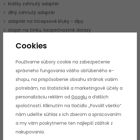
krátky zahnutý adaptér
dlhý zahnutý adaptér
adaptér na tricepsové kľuky - dipy
stojan na činku, bezpečnostné dorazy
8 pružinových uzáverov na tŕne
Cookies
2 čeľusťové uzávery na multipress
2x predlžovacia reťaz
Používame súbory cookie na zabezpečenie
správneho fungovania vášho obľúbeného e-
shopu, na prispôsobenie obsahu stránok vašim
potrebám, na štatistické a marketingové účely a
Ostatné informácie:
personalizáciu reklám od
Googlu
a ďalších
spoločností. Kliknutím na tlačidlo „Povoliť všetko“
rozmery stroja (d x š x v): 182 x 203 x 216
nám udelíte súhlas s ich zberom a spracovaním
cm
a my vám poskytneme ten najlepší zážitok z
hmotnosť: 151 kg
nakupovania.
domáce a ľahko komerčné využitie