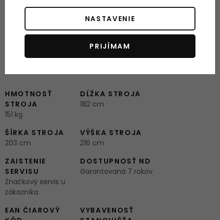
rozmer krabice (d x š x v): 218 x 94 x 19
cm
NASTAVENIE
predĺžená záruka
3 roky na stroj + 5
rokov na rám
PRIJÍMAM
Parametre
HMOTNOSŤ
DĹŽKA STROJA
STROJA
182 cm
151 kg
ŠÍRKA STROJA
VÝŠKA STROJA
203 cm
216 cm
ZAISTENIE
DOSTUPNOSŤ ND
SERVISU
Garantovaná 7 rokov
Značkový servis u
zákazníka
EAN ČIAROVÝ
VYBAVENOSŤ