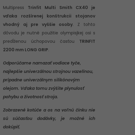
Multipress
Trinfit Multi Smith CX40 je
vďaka rozšírenej konštrukcii stojanov
vhodný aj pre vyššie osoby
. Z tohto
dôvodu je nutné použitie olympisjkej osi s
predĺženou úchopovou časťou
TRINFIT
2200 mm LONG GRIP
.
Odporúčame namazať vodiace tyče,
najlepšie univerzálnou strojnou vazelínou,
prípadne univerzálnym silikónovým
olejom. Vďaka tomu zvýšite plynulosť
pohybu a životnosť stroja.
Zobrazené kotúče a os na voľnú činku nie
sú súčasťou dodávky, je možné ich
dokúpiť.