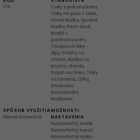
KÓD
STANOVIŠŤA
179
Cviky s jednoručkami,
Tlaky na prsia v sede,
Horná kladka, Spodná
kladka, Peck-deck,
Bradlá s
prednožovaním,
Tricepsové kliky -
dipy, Príťahy na
chrbát, Kladka na
brucho, Hrazda,
Stojan na činku, Tlaky
na ramená, Lýtka,
Snožování,
Roznožování,
Multipress
SPÔSOB VYUŽITIA
MOŽNOSTI
Mierne komerčné
NASTAVENIA
Nastaviteľný sedák,
Nastaviteľný kopač,
Nastaviteľná výška