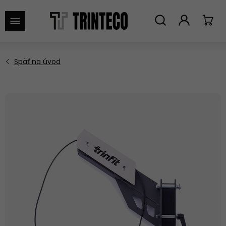
VYHĽADAŤ