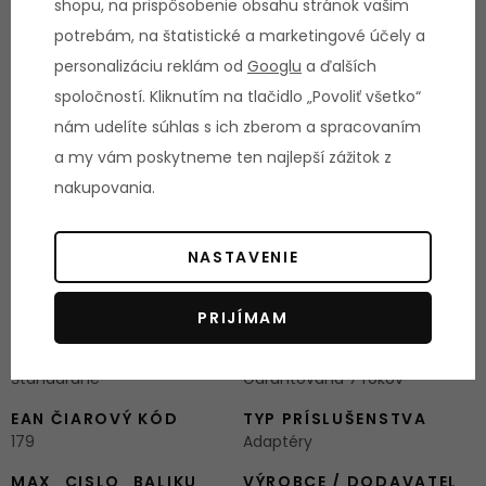
shopu, na prispôsobenie obsahu stránok vašim
Práškový lak, odolný voči oderu
potrebám, na štatistické a marketingové účely a
Jednoduchá montáž
personalizáciu reklám od
Googlu
a ďalších
Rozšírenie možností cvikov
spoločností. Kliknutím na tlačidlo „Povoliť všetko“
nám udelíte súhlas s ich zberom a spracovaním
a my vám poskytneme ten najlepší zážitok z
Ostatné informácie:
nakupovania.
Váha: 7,5 kg
Záruka: 3 roky
NASTAVENIE
Parametre
PRIJÍMAM
ZAISTENIE SERVISU
DOSTUPNOSŤ ND
Štandardné
Garantovaná 7 rokov
EAN ČIAROVÝ KÓD
TYP PRÍSLUŠENSTVA
179
Adaptéry
MAX_CISLO_BALIKU
VÝROBCE / DODAVATEL