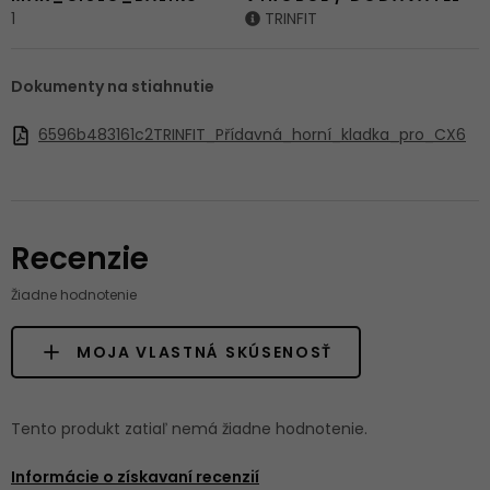
1
TRINFIT
Dokumenty na stiahnutie
6596b483161c2TRINFIT_Přídavná_horní_kladka_pro_CX6
Recenzie
Žiadne hodnotenie
MOJA VLASTNÁ SKÚSENOSŤ
Tento produkt zatiaľ nemá žiadne hodnotenie.
Informácie o získavaní recenzií