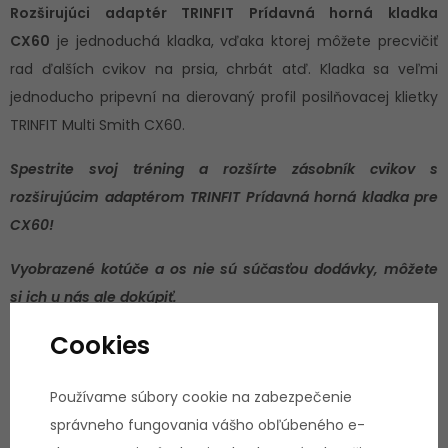
Rozširujúci adaptér TRINFIT Prídavná horná kladka
CX60
je jednoduchá kladka, vďaka ktorej môžete precvičiť
rad ďalších cvikov na prsia, chrbát atď. Kladka sa veľmi
jednoducho pripevní na dierovaný profil posilňovacej klietky
TRINFIT Multi Smith CX60.
Spestrite svoj tréning a rozšírte zásobník cvikov s
rozširujúcim adaptérom TRINFIT Prídavná horná kladka pre
CX60!
Vyobrazené kotúče a os nie sú súčasťou dodávky, môžete
si ich u nás ale dokúpiť.
Cookies
Výhody:
Používame súbory cookie na zabezpečenie
správneho fungovania vášho obľúbeného e-
Kvalitné spracovanie