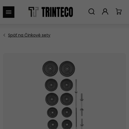
VYHĽADAŤ