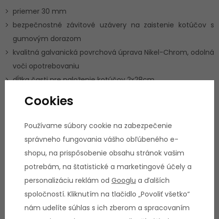
priemer 30 mm
bezpečnostné závitové uzávery na zaistenie kotúčov s
gumovým dorazom
kvalitná galvanická povrchová úprava Nikel-Chrom, odolná
voči opotrebovaniu
dĺžka časti pre naloženie kotúčov 2x28cm
vzdialenosť medzi dorazmi 130 cm
Cookies
maximálna nosnosť osi 150 kg
Používame súbory cookie na zabezpečenie
Jednoručný hriadeľ 350/30 mm s uzávermi na závit
správneho fungovania vášho obľúbeného e-
dĺžka 350 mm
shopu, na prispôsobenie obsahu stránok vašim
priemer 30 mm
potrebám, na štatistické a marketingové účely a
bezpečnostné závitové uzávery na zaistenie kotúčov s
personalizáciu reklám od
Googlu
a ďalších
gumovým dorazom
spoločností. Kliknutím na tlačidlo „Povoliť všetko“
kvalitná galvanická povrchová úprava Nikel-Chrom, odolná
nám udelíte súhlas s ich zberom a spracovaním
voči opotrebovaniu