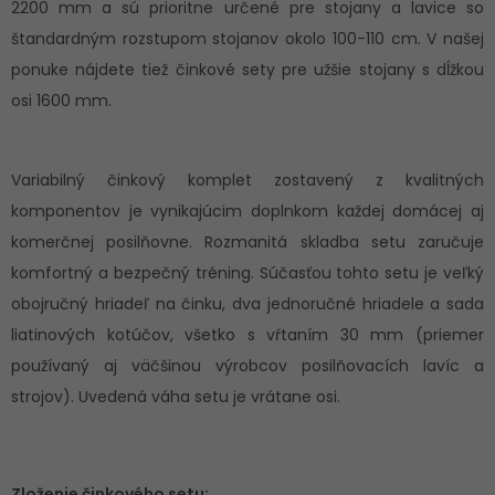
2200 mm a sú prioritne určené pre stojany a lavice so
štandardným rozstupom stojanov okolo 100-110 cm. V našej
ponuke nájdete tiež činkové sety pre užšie stojany s dĺžkou
osi 1600 mm.
Variabilný činkový komplet zostavený z kvalitných
komponentov je vynikajúcim doplnkom každej domácej aj
komerčnej posilňovne. Rozmanitá skladba setu zaručuje
komfortný a bezpečný tréning. Súčasťou tohto setu je veľký
obojručný hriadeľ na činku, dva jednoručné hriadele a sada
liatinových kotúčov, všetko s vŕtaním 30 mm (priemer
používaný aj väčšinou výrobcov posilňovacích lavíc a
strojov). Uvedená váha setu je vrátane osi.
Zloženie činkového setu: