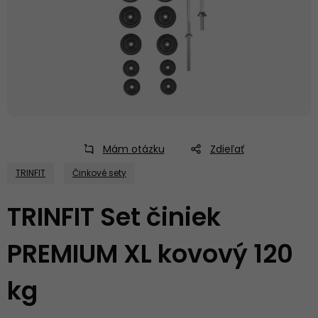
Mám otázku
Zdieľať
TRINFIT
Činkové sety
TRINFIT Set činiek
PREMIUM XL kovový 120
kg