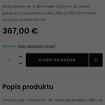
120 kg činkový set 1x dlhý hriadeľ 2200 mm, 2x hriadeľ
jednoručný s uzávermi na závit, dĺžka osi 350 mm kovové
kotúče so stredom 30 mm
367,00 €
skladom
Kedy dostanem tovar?
VLOŽIŤ DO KOŠÍKA
Popis produktu
Činkové sady s dôvetkom "
XL
" obsahujú predĺženú dĺžku osi