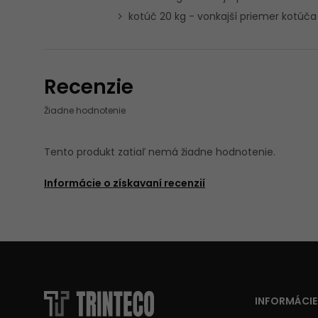
kotúč 20 kg - vonkajší priemer kotú
Recenzie
Žiadne hodnotenie
Tento produkt zatiaľ nemá žiadne hodnotenie.
Informácie o získavaní recenzií
INFORMÁCIE