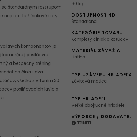
90 kg
ice so štandardným rozstupom
DOSTUPNOSŤ ND
e nájdete tiež činkové sety
Štandardná
KATEGÓRIE TOVARU
Komplety činiek a kotúčov
 kvalitných komponentov je
MATERIÁL ZÁVAŽIA
j komerčnej posilňovne.
Liatina
tný a bezpečný tréning.
riadeľ na činku, dva
TYP UZÁVERU HRIADEĽA
kotúčov, všetko s vŕtaním 30
Závitová matica
bcov posilňovacích lavíc a
si.
TYP HRIADEĽU
Veľké obojručné hriadele
VÝROBCE / DODAVATEL
TRINFIT