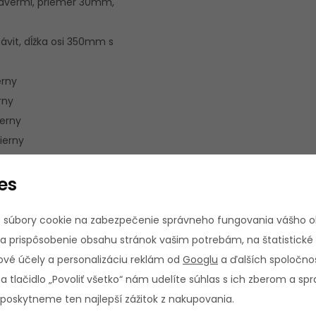
závermi, priemer 30mm,
ávit, dĺžka osi 350mm s
erny
rny
ierny
čierny
es
 súbory cookie na zabezpečenie správneho fungovania vášho 
tovými uzávermi
a prispôsobenie obsahu stránok vašim potrebám, na štatistické
vé účely a personalizáciu reklám od
Googlu
a ďalších spoločnos
na tlačidlo „Povoliť všetko“ nám udelíte súhlas s ich zberom a s
oskytneme ten najlepší zážitok z nakupovania.
aistenie kotúčov s gumovým