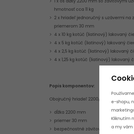
1 x os dĺžky 2200 mm so závitovými u
hmotnosť cca 11 kg
2 x hriadeľ jednoručný s uzávermi na z
priemerom 30 mm
4 x 10 kg kotúč (liatinový) lakovaný či
4 x 5 kg kotúč (liatinový) lakovaný čie
4 x 2,5 kg kotúč (liatinový) lakovaný č
4 x 1,25 kg kotúč (liatinový) lakovaný 
Cooki
Popis komponentov:
Používame
Obojručný hriadeľ 2200/30 mm so závi
e-shopu, n
marketingo
dĺžka 2200 mm
Kliknutím 
priemer 30 mm
a my vám p
bezpečnostné závitové uzávery na z