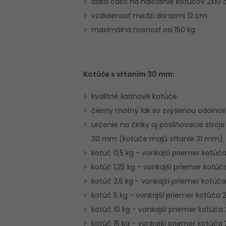
dĺžka časti na naloženie kotúčov 2x10
vzdialenosť medzi dorazmi 12 cm
maximálna nosnosť osi 150 kg
Kotúče s vŕtaním 30 mm:
kvalitné liatinové kotúče
čierny matný lak so zvýšenou odolnosť
určenie na činky aj posilňovacie stro
30 mm (kotúče majú vŕtanie 31 mm)
kotúč 0,5 kg - vonkajší priemer kotú
kotúč 1,25 kg - vonkajší priemer kotú
kotúč 2,5 kg - vonkajší priemer kotú
kotúč 5 kg - vonkajší priemer kotúča
kotúč 10 kg - vonkajší priemer kotúč
kotúč 15 kg - vonkajší priemer kotúč