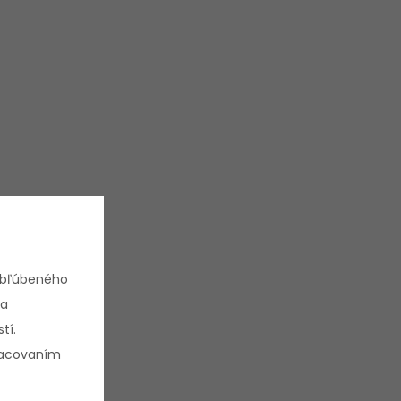
obľúbeného
 a
tí.
pracovaním