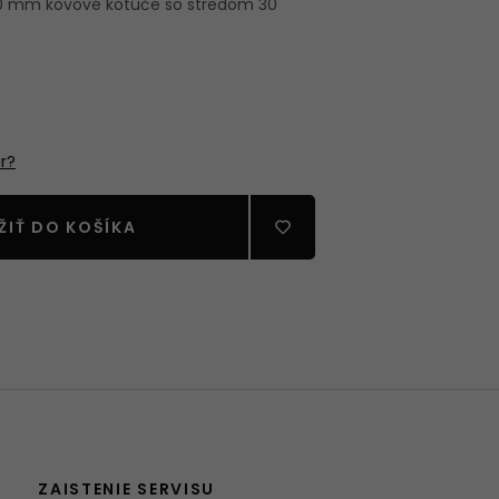
350 mm kovové kotúče so stredom 30
RECIA
STVO
r?
ŽIŤ DO KOŠÍKA
ZAISTENIE SERVISU