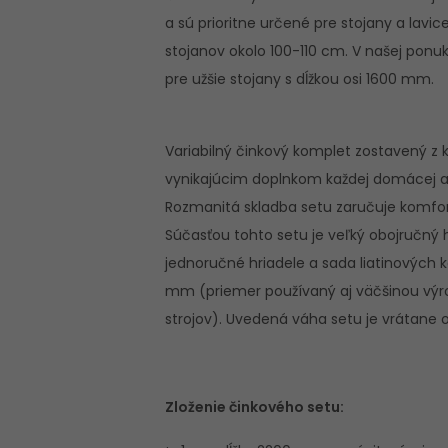
a sú prioritne určené pre stojany a lav
stojanov okolo 100-110 cm. V našej ponuk
pre užšie stojany s dĺžkou osi 1600 mm.
Variabilný činkový komplet zostavený z
vynikajúcim doplnkom každej domácej a
Rozmanitá skladba setu zaručuje komfor
Súčasťou tohto setu je veľký obojručný h
jednoručné hriadele a sada liatinových 
mm (priemer používaný aj väčšinou výro
strojov). Uvedená váha setu je vrátane o
Zloženie činkového setu: