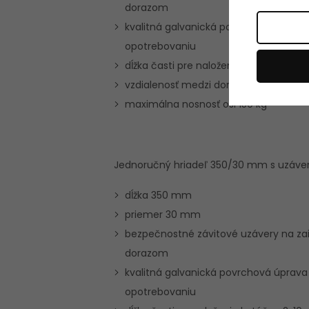
dorazom
kvalitná galvanická povrchová úprava
opotrebovaniu
dĺžka časti pre naloženie kotúčov 2x2
vzdialenosť medzi dorazmi 130 cm
maximálna nosnosť osi 150 kg
Jednoručný hriadeľ 350/30 mm s uzáver
dĺžka 350 mm
priemer 30 mm
bezpečnostné závitové uzávery na z
dorazom
kvalitná galvanická povrchová úprava
opotrebovaniu