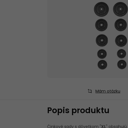
VYUŽITIE
OSI A KOTÚČE
FINTESS RUKAVICE
/ TRHAČKY /
OPASKY
Mám otázku
Popis produktu
Činkové sady s dôvetkom "
XL
" obsahujú