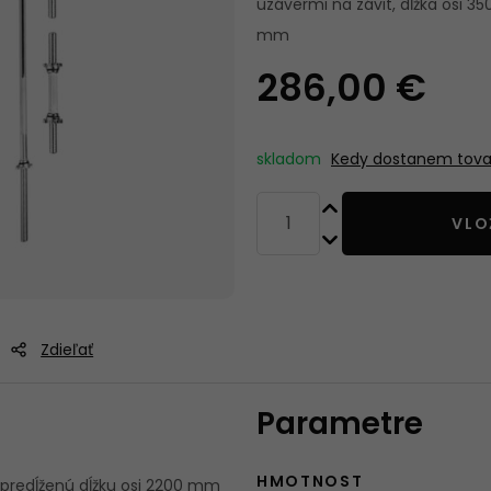
uzávermi na závit, dĺžka osi 
STROJOM
mm
286,00 €
POSILOVACÍ
BOXOVACIE V
POMŮCKY
A PRÍSLUŠEN
skladom
Kedy dostanem tova
VLO
Zdieľať
Parametre
HMOTNOST
 predĺženú dĺžku osi 2200 mm