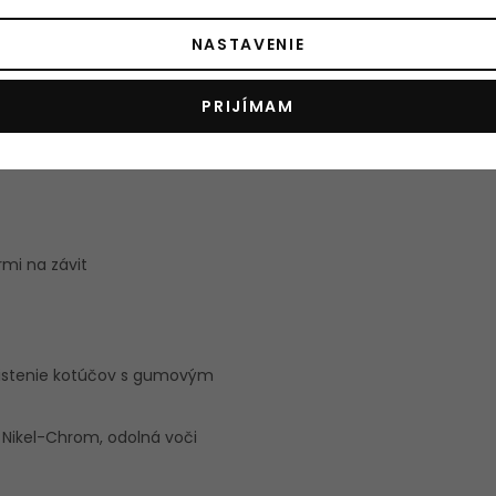
 Nikel-Chrom, odolná voči
NASTAVENIE
8 cm
PRIJÍMAM
mi na závit
aistenie kotúčov s gumovým
 Nikel-Chrom, odolná voči