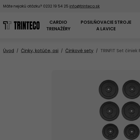
Máte nejakú otázku?
0232 19 54 25
info@trinteco.sk
CARDIO
POSILŇOVACIE STROJE
TRENAŽÉRY
A LAVICE
Úvod
Činky, kotúče, osi
Činkové sety
TRINFIT Set činiek
PADDLEBOARDY
DOMÁCE
PODLOŽKY POD
OVERENÁ KVALITA
BEŽECKÉ PÁSY
KOTÚČE NA ČINKY
LOPTY NA CVIČENIE
POSILŇOVACIE VEŽE
TRENAŽÉRY
TRINFIT
ŠPANIELSKE
VESLOVACIE
POSILŇOVACIE
ČINKOVÉ SETY
MEDICINBALY
FITNESS PRODUKTY
TRENAŽÉRY
KLIETKY
BH FITNESS
AIR BIKE PRE
ODKLADACIE
KOMERČNÉ
ZÁŤAŽOVÉ SANE
STOJANY NA ČINKY,
TRAMPOLÍNY