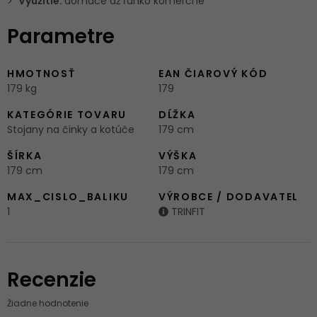
Využitie:
domáce až ľahko komerčné
Parametre
HMOTNOSŤ
EAN ČIAROVÝ KÓD
179 kg
179
KATEGÓRIE TOVARU
DĹŽKA
Stojany na činky a kotúče
179 cm
ŠÍRKA
VÝŠKA
179 cm
179 cm
MAX_CISLO_BALIKU
VÝROBCE / DODAVATEL
1
TRINFIT
Recenzie
Žiadne hodnotenie