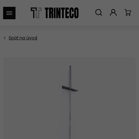
VYHĽADAŤ