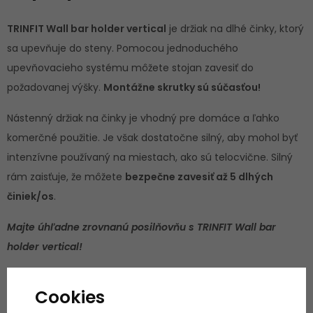
TRINFIT Wall bar holder vertical
je držiak na dlhé činky, ktorý
sa upevňuje do steny. Pomocou jednoduchého
upevňovacieho systému môžete stojan zavesiť do
požadovanej výšky.
Montážne skrutky sú súčasťou!
Nástenný držiak na činky je vhodný pre domáce a ľahko
komerčné použitie. Je však dostatočne silný, aby mohol byť
intenzívne používaný na miestach, ako sú telocvične. Silný
rám zaisťuje, že môžete
bezpečne zavesiť až 5 dlhých
činiek/os
.
Majte úhľadne zrovnanú posilňovňu s TRINFIT Wall bar
holder vertical!
Cookies
Technické parametre: