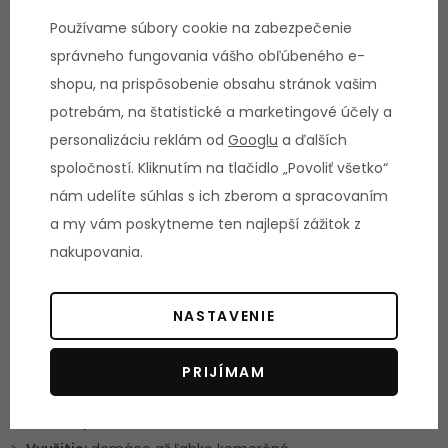
Používame súbory cookie na zabezpečenie
Materiál:
oceľ a plast
správneho fungovania vášho obľúbeného e-
Farba:
matná čierna
shopu, na prispôsobenie obsahu stránok vašim
Povrch je lakovaný práškovou farbou odolnou voči oderu a
potrebám, na štatistické a marketingové účely a
potu
personalizáciu reklám od
Googlu
a ďalších
Silný rám z masívnej ocele
spoločností. Kliknutím na tlačidlo „Povoliť všetko“
Jednoduchý upevňovací systém
nám udelíte súhlas s ich zberom a spracovaním
Skrutky na montáž súčastí
a my vám poskytneme ten najlepší zážitok z
Na zavesenie až 5 dlhých osí
nakupovania.
NASTAVENIE
Ostatné informácie:
Hmotnosť:
1 kg
PRIJÍMAM
Rozmery:
(d x š x v): 21,5 cm x 10 cm x 5 cm
Rozmery balenia:
(d x š x v): 25 x 14 x 7 cm