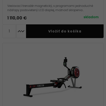
Veslovací trenažér magnetický, s programami jednoduché
nášľapy podsvietený LCD displej, možnosť sklopenia
komunikácia s aplikáciami nosnosť 120 kg, záruka 2+5 rokov,
skladom
1 110,00 €
servis doma
Vložiť do košíka