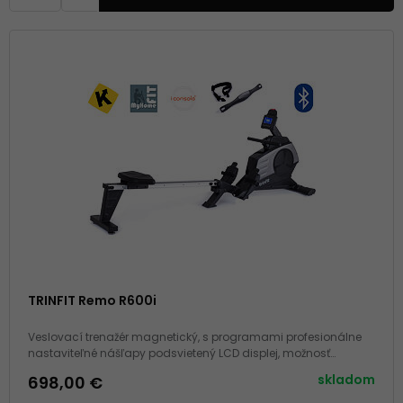
TRINFIT Remo R600i
Veslovací trenažér magnetický, s programami profesionálne
nastaviteľné nášľapy podsvietený LCD displej, možnosť
sklopenia hrudný pás súčasťou, komunikácia s aplikáciami
skladom
698,00 €
nosnosť 150 kg, záruka 3+10 rokov, servis doma