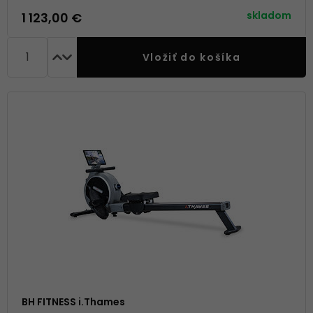
2+5 rokov, servis doma
skladom
1 123,00 €
Vložiť do košíka
BH FITNESS i.Thames