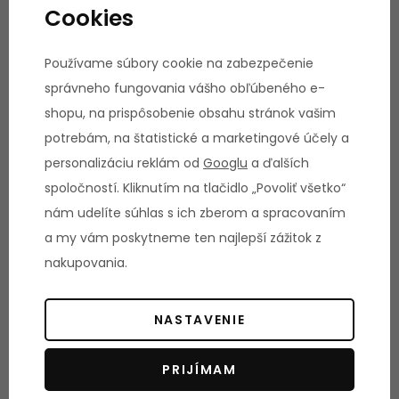
Cookies
Používame súbory cookie na zabezpečenie
správneho fungovania vášho obľúbeného e-
shopu, na prispôsobenie obsahu stránok vašim
FLOW FITNESS DWR2500i
potrebám, na štatistické a marketingové účely a
Veslovací trenažér s vodným odporom profesionálny,
personalizáciu reklám od
Googlu
a ďalších
nastaviteľné nášľapy LCD displej, hrudný pás možnosť
spoločností. Kliknutím na tlačidlo „Povoliť všetko“
sklopenia nosnosť 150 kg, záruka 3+10 rokov, servis doma
skladom
1 306,00 €
nám udelíte súhlas s ich zberom a spracovaním
a my vám poskytneme ten najlepší zážitok z
Vložiť do košíka
nakupovania.
NASTAVENIE
PRIJÍMAM