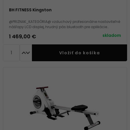
BH FITNESS Kingston
@PRIZNAK_KATEGÓRIA@ vzduchový profesionálne nastaviteľné
nášľapy LCD displej, hrudný pás bluetooth pre aplikácie
možnosť sklopenia nosnosť 140 kg, záruka 2+5 rokov na rám
skladom
1 469,00 €
Vložiť do košíka