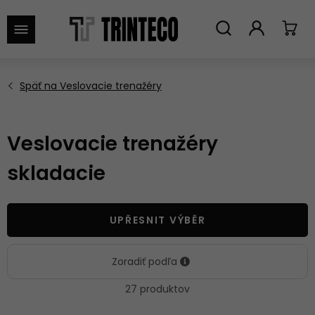
VYHĽADAŤ
Veslovacie trenažéry
skladacie
UPŘESNIT VÝBĚR
Zoradiť podľa
27 produktov