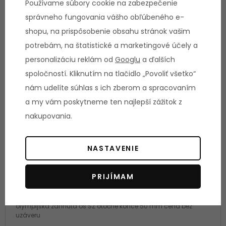
Používame súbory cookie na zabezpečenie
Vložiť do košíka
správneho fungovania vášho obľúbeného e-
shopu, na prispôsobenie obsahu stránok vašim
potrebám, na štatistické a marketingové účely a
personalizáciu reklám od
Googlu
a ďalších
spoločností. Kliknutím na tlačidlo „Povoliť všetko“
nám udelíte súhlas s ich zberom a spracovaním
a my vám poskytneme ten najlepší zážitok z
nakupovania.
NASTAVENIE
PRIJÍMAM
Olympijská os SZ tricepsová CURL BAR
olympijská zahnutá os SZ otočné konce 50 mm cena bez
uzáveru