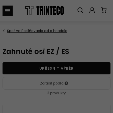
VYHĽADAŤ
Zahnuté osi EZ / ES
UPŘESNIT VÝBĚR
Zoradiť podľa
3 produkty