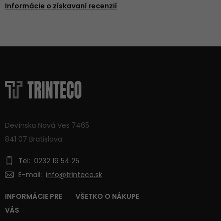
Informácie o získavaní recenzií
Devínska Nová Ves 7465
841 07 Bratislava
Tel:
0232 19 54 25
E-mail:
info@trinteco.sk
INFORMÁCIE PRE
VŠETKO O NÁKUPE
VÁS