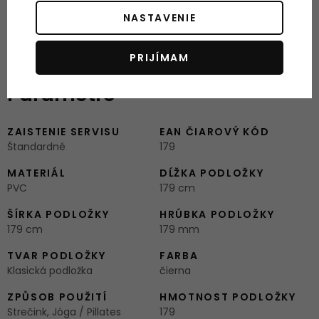
Ostatné informácie:
NASTAVENIE
Rozmery (d x š):
121 x 60 cm
PRIJÍMAM
Záruka:
24 mesiacov
Parametre
ZAISTENIE SERVISU
EAN ČIAROVÝ KÓD
Štandardné
179
MATERIÁL
DĹŽKA PODLOŽKY
PVC
179 cm
ŠÍRKA PODLOŽKY
HRÚBKA PODLOŽKY
179 cm
179 mm
TVAR PODLOŽKY
FARBA
Klasická podložka
čierna
ZPŮSOB POUŽITÍ
HMOTNOST PODLOŽKY
Strečink, Jóga / Pillates
179