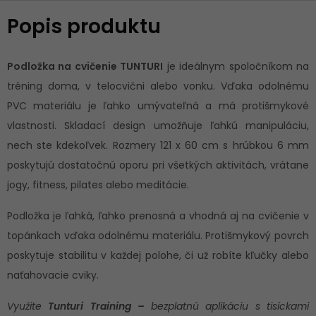
Popis produktu
Podložka na cvičenie TUNTURI
je ideálnym spoločníkom na
tréning doma, v telocvični alebo vonku. Vďaka odolnému
PVC materiálu je ľahko umývateľná a má protišmykové
vlastnosti. Skladací design umožňuje ľahkú manipuláciu,
nech ste kdekoľvek. Rozmery 121 x 60 cm s hrúbkou 6 mm
poskytujú dostatočnú oporu pri všetkých aktivitách, vrátane
jogy, fitness, pilates alebo meditácie.
Podložka je ľahká, ľahko prenosná a vhodná aj na cvičenie v
topánkach vďaka odolnému materiálu. Protišmykový povrch
poskytuje stabilitu v každej polohe, či už robíte kľučky alebo
naťahovacie cviky.
Využite
Tunturi Training –
bezplatnú aplikáciu s tisíckami