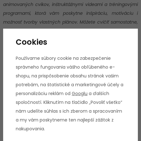
animovaných cvikov, inštruktážnymi videami a tréningovými
programami, ktorá vám poskytne inšpiráciu, motiváciu i
možnosť tvorby vlastných plánov. Môžete cvičiť samostatne,
zapojiť sa do skupinových lekcií a komunitných výziev, pričom
obsah aplikácie sa pravidelne rozširuje. Aplikácia je zadarmo
Cookies
na stiahnutie v
App Store
a
Google Play.
Používame súbory cookie na zabezpečenie
správneho fungovania vášho obľúbeného e-
shopu, na prispôsobenie obsahu stránok vašim
Technický popis:
potrebám, na štatistické a marketingové účely a
Materiál: PVC
personalizáciu reklám od
Googlu
a ďalších
Protišmykový povrch
spoločností. Kliknutím na tlačidlo „Povoliť všetko“
Hrúbka:
0,6 cm
nám udelíte súhlas s ich zberom a spracovaním
Hmotnosť:
1,2 kg
a my vám poskytneme ten najlepší zážitok z
nakupovania.