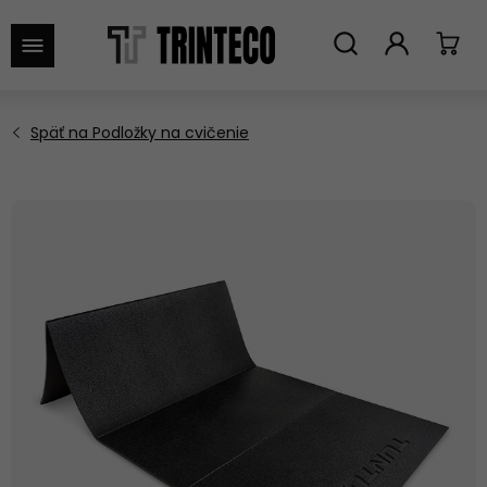
VYHĽADAŤ