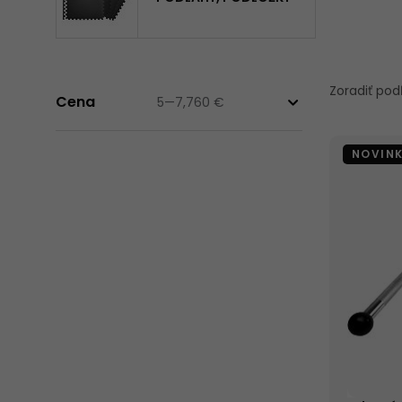
VYUŽITIE
OSI A KOTÚČE
FINTESS RUKAVICE
/ TRHAČKY /
Zoradiť po
Cena
5
—
7,760
€
OPASKY
NOVIN