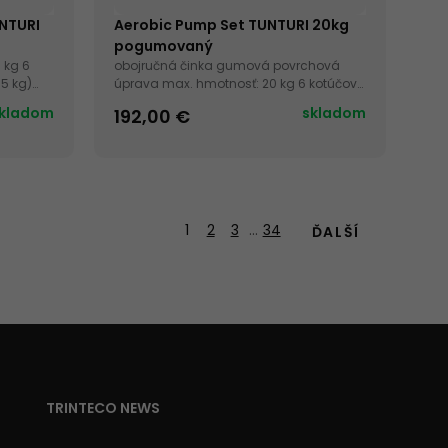
UNTURI
Aerobic Pump Set TUNTURI 20kg
pogumovaný
 kg 6
obojručná činka gumová povrchová
 5 kg)
úprava max. hmotnosť: 20 kg 6 kotúčov
(2 x 1,25 kg, 2 x 2,5 kg a 2 x 5 kg) dĺžka osi:
kladom
skladom
192,00 €
140 cm
1
2
3
…
34
ĎALŠÍ
TRINTECO NEWS