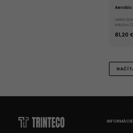
Aerobic
veľká čin
kotúčov (2
dĺžka osi:
81,20 
NAČÍT
INFORMÁCIE