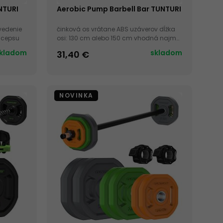
NTURI
Aerobic Pump Barbell Bar TUNTURI
vedenie
činková os vrátane ABS uzáverov dĺžka
bicepsu
osi: 130 cm alebo 150 cm vhodná najmä
pre aerobic tréning
kladom
skladom
31,40 €
NOVINKA