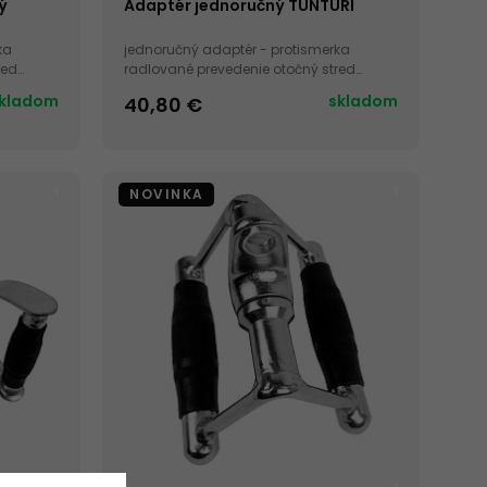
ý
Adaptér jednoručný TUNTURI
ka
jednoručný adaptér - protismerka
red
radlované prevedenie otočný stred
chrómovaná úprava
kladom
skladom
40,80 €
NOVINKA