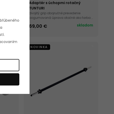
ahy -
Adaptér s úchopmi rotačný
I
TUNTURI
vedenie
dvojitý grip obojručné prevedenie
otočné
pogumovaná úprava otočné oko farba:
obľúbeného
strieborno-čierna
kladom
skladom
69,00 €
 a
tí.
pracovaním
NOVINKA