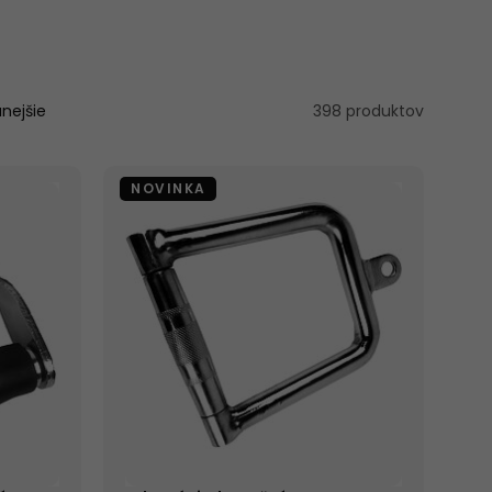
RECIA
nejšie
398 produktov
STVO
NOVINKA