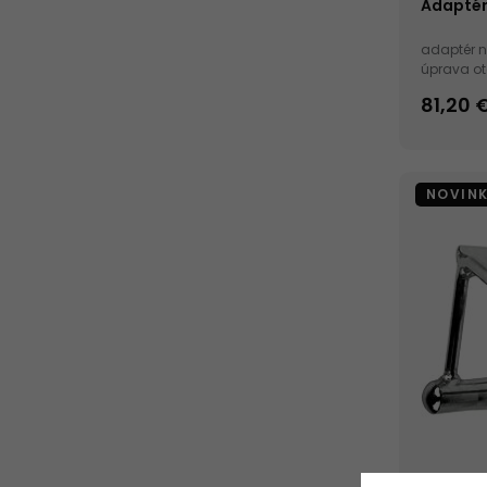
Adaptér
adaptér 
úprava ot
cm
81,20 
NOVIN