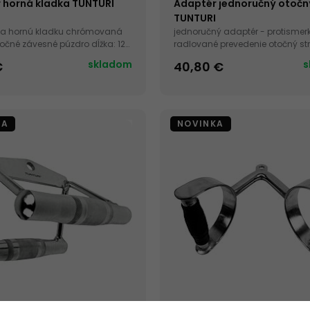
 horná kladka TUNTURI
Adaptér jednoručný otočn
TUNTURI
na hornú kladku chrómovaná
jednoručný adaptér - protismer
očné závesné púzdro dĺžka: 120
radlované prevedenie otočný st
pogumovaná úprava
skladom
s
€
40,80 €
KA
NOVINKA