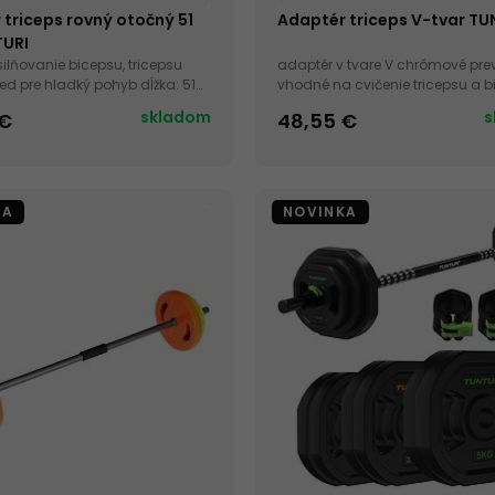
triceps rovný otočný 51
Adaptér triceps V-tvar TU
URI
silňovanie bicepsu, tricepsu
adaptér v tvare V chrómové pre
red pre hladký pohyb dĺžka: 51
vhodné na cvičenie tricepsu a 
skladom
s
 €
48,55 €
KA
NOVINKA