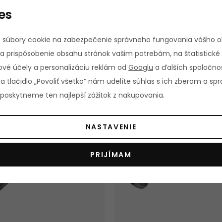
 obojručná spodná
Adaptér s úchopmi pre príť
es
TUNTURI
veslársky adaptér TUNTUR
rip obojručné prevedenie
veľký dvojitý grip obojručné pre
 úprava farba: strieborná
pogumovaná úprava úchopov 
 súbory cookie na zabezpečenie správneho fungovania vášho 
oko farba: strieborno-čierna
skladom
s
€
73,05 €
a prispôsobenie obsahu stránok vašim potrebám, na štatistické
vé účely a personalizáciu reklám od
Googlu
a ďalších spoločnos
na tlačidlo „Povoliť všetko“ nám udelíte súhlas s ich zberom a s
KA
NOVINKA
oskytneme ten najlepší zážitok z nakupovania.
NASTAVENIE
PRIJÍMAM