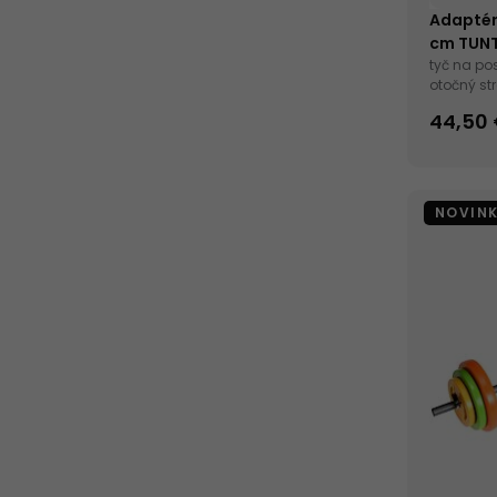
Adaptér 
cm TUNT
tyč na po
otočný st
cm
44,50
NOVIN