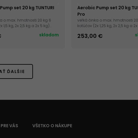
 Pump set 20 kg TUNTURI
Aerobic Pump set 20 kg T
Pro
ka o max. hmotnosti 20 kg 6
veľká činka o max. hmotnosti 20
x 1,5 kg, 2x 2,5 kg a 2x 5 kg)
kotúčov (2x 1,25 kg, 2x 2,5 kg a 2x
 130 cm
dĺžka osi: 140 cm
skladom
s
€
253,00 €
AŤ ĎALŠIE
 PRE VÁS
VŠETKO O NÁKUPE