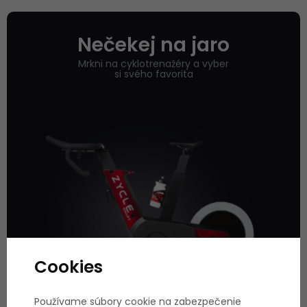
Nečekej na jaro
Mrkni na cyklotrenažéry a vyber
si svého favorita
Cookies
Používame súbory cookie na zabezpečenie