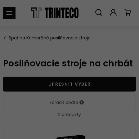
VYHĽADAŤ
Posilňovacie stroje na chrbát
UPŘESNIT VÝBĚR
Zoradiť podľa
2 produkty