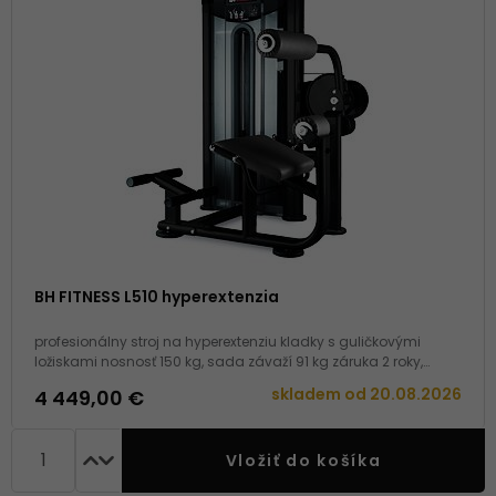
BH FITNESS L510 hyperextenzia
profesionálny stroj na hyperextenziu kladky s guličkovými
ložiskami nosnosť 150 kg, sada závaží 91 kg záruka 2 roky,
servis u zákazníka
skladem od
20.08.2026
4 449,00 €
Vložiť do košíka