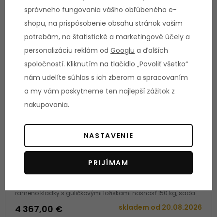
správneho fungovania vášho obľúbeného e-
shopu, na prispôsobenie obsahu stránok vašim
potrebám, na štatistické a marketingové účely a
personalizáciu reklám od
Googlu
a ďalších
spoločností. Kliknutím na tlačidlo „Povoliť všetko“
nám udelíte súhlas s ich zberom a spracovaním
a my vám poskytneme ten najlepší zážitok z
nakupovania.
NASTAVENIE
PRIJÍMAM
BH FITNESS L610 Abs / Hyperexetenzia
Profesionálny stroj na brušné a bedrové svaly nastaviteľné
rameno kladky s guličkovými ložiskami nosnosť 150 kg, sada
závaží 90 kg záruka 2 roky, servis u zákazníka
skladem od
20.08.2026
4 367,00 €