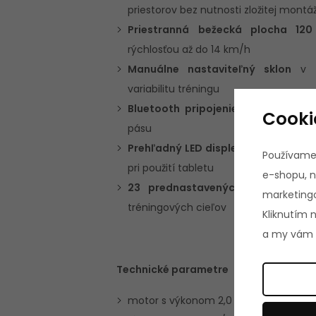
priestorov bez nutnosti zložitej montá
Priestranná bežecká plocha 12
rýchlosťou až do 14 km/h
Manuálne nastaviteľný sklon
v t
variabilitu tréningu
Bluetooth pripojenie
pre využitie ap
Cooki
pásu
Prehľadný LED displej
so zobrazením 
Používame
pri použití tabletu
e-shopu, n
23 prednastavených programov
,
marketingo
tréningových cieľov
Kliknutím 
a my vám p
Technické parametre
motor s výkonom 2,0 HP