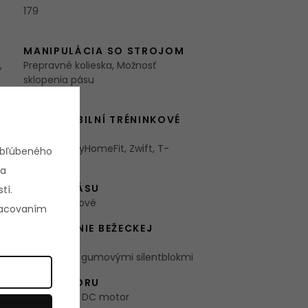
179
MANIPULÁCIA SO STROJOM
,
Prepravné kolieska, Možnosť
sklopenia pásu
KOMPATIBILNÍ TRÉNINKOVÉ
APLIKACE
Kinomap, MyHomeFit, Zwift, T-
obľúbeného
Routes
 a
POHON PÁSU
tí.
Pásy motorové
pracovaním
ODPRUŽENIE BEŽECKEJ
PLOCHY
Odpruženie gumovými silentblokmi
TYP MOTORU
Štandardný DC motor