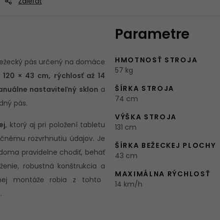
Zdieľať
Parametre
HMOTNOSŤ STROJA
ežecký pás určený na domáce
57 kg
120 × 43 cm, rýchlosť až 14
ŠÍRKA STROJA
nuálne nastaviteľný sklon
a
74 cm
udný pás.
VÝŠKA STROJA
ej
, ktorý aj pri položení tabletu
131 cm
očnému rozvrhnutiu údajov. Je
ŠÍRKA BEŽECKEJ PLOCHY
doma pravidelne chodiť, behať
43 cm
uženie, robustná konštrukcia a
MAXIMÁLNA RÝCHLOSŤ
ej montáže robia z tohto
14 km/h
.