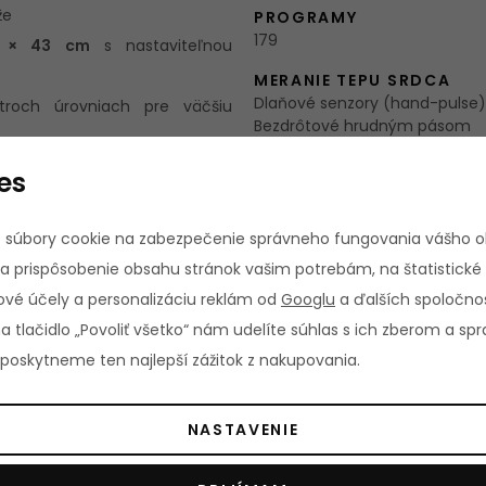
že
PROGRAMY
179
0 × 43 cm
s nastaviteľnou
MERANIE TEPU SRDCA
Dlaňové senzory (hand-pulse)
roch úrovniach pre väčšiu
Bezdrôtové hrudným pásom
Bluetooth
likácií aj pripojenie hrudného
es
OSTATNÉ PARAMETRE
Bluetooth komunikácia
všetkých dôležitých údajov aj
 súbory cookie na zabezpečenie správneho fungovania vášho 
a prispôsobenie obsahu stránok vašim potrebám, na štatistické
 ktoré ponúkajú širokú škálu
VÝKON MOTORU TRVALÝ
vé účely a personalizáciu reklám od
Googlu
a ďalších spoločnos
179 HP
na tlačidlo „Povoliť všetko“ nám udelíte súhlas s ich zberom a s
oskytneme ten najlepší zážitok z nakupovania.
REGULÁCIA SKLONU
Manuálne
NASTAVENIE
POUŽITÍ DLE DIN EN957
Trieda HC