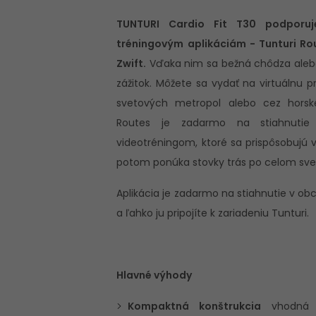
TUNTURI Cardio Fit T30 podporuj
tréningovým aplikáciám - Tunturi R
Zwift.
Vďaka nim sa bežná chôdza alebo
zážitok. Môžete sa vydať na virtuálnu p
svetových metropol alebo cez horské
Routes je zadarmo na stiahnutie
videotréningom, ktoré sa prispôsobujú v
potom ponúka stovky trás po celom sve
Aplikácia je zadarmo na stiahnutie v ob
a ľahko ju pripojíte k zariadeniu Tunturi.
Hlavné výhody
Kompaktná konštrukcia
vhodná