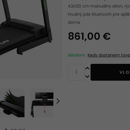
STROJOM
43x120 cm manuálny sklon, rýc
hrudný pás bluetooth pre apliká
doma
POSILOVACÍ
BOXOVACIE V
POMŮCKY
A PRÍSLUŠEN
861,00 €
skladom
Kedy dostanem tova
VLO