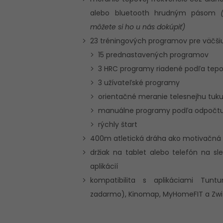
alebo bluetooth hrudným pásom
môžete si ho
u nás dokúpiť)
23 tréningových programov pre väčšiu
15 prednastavených programov
3 HRC programy riadené podľa tepo
3 užívateľské programy
orientačné meranie telesnejhu tuku
manuálne programy podľa odpočtu ča
rýchly štart
400m atletická dráha ako motivačná
držiak na tablet alebo telefón na sl
aplikácií
kompatibilita s aplikáciami Tunt
zadarmo), Kinomap, MyHomeFIT a Zwi