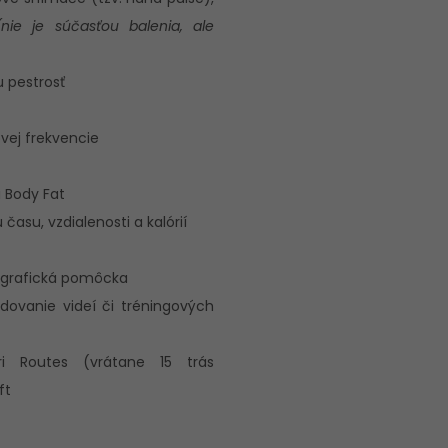
(nie je súčasťou balenia, ale
 pestrosť
vej frekvencie
 Body Fat
su, vzdialenosti a kalórií
 grafická pomôcka
edovanie videí či tréningových
uri Routes (vrátane 15 trás
ft