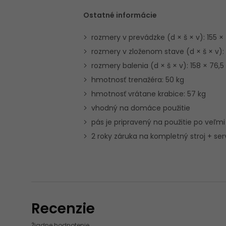
Ostatné informácie
rozmery v prevádzke (d × š × v): 155 ×
rozmery v zloženom stave (d × š × v):
rozmery balenia (d × š × v): 158 × 76,
hmotnosť trenažéra: 50 kg
hmotnosť vrátane krabice: 57 kg
vhodný na domáce použitie
pás je pripravený na použitie po veľm
2 roky záruka na kompletný stroj + ser
Recenzie
Žiadne hodnotenie