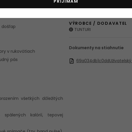
PRIJÍMAM
MAX_CISLO_BALIKU
e
1
VÝROBCE / DODAVATEL
ý došľap
TUNTURI
Dokumenty na stiahnutie
ory v rukovätiach
rudný pás
69a034db1c0ddUživatelský
obrazením všetkých dôležitých
, spálených kalórií, tepovej
vé snímače (tzv. hand pulse),