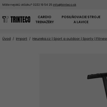
Máte nejakú otázku?
0232 19 54 25
info@trinteco.sk
CARDIO
POSILŇOVACIE STROJE
TRENAŽÉRY
A LAVICE
Úvod
Import
Heureka.cz | Sport a outdoor | Sporty | Fitne
PADDLEBOARDY
DOMÁCE
PODLOŽKY POD
OVERENÁ KVALITA
BEŽECKÉ PÁSY
KOTÚČE NA ČINKY
LOPTY NA CVIČENIE
POSILŇOVACIE VEŽE
TRENAŽÉRY
TRINFIT
ŠPANIELSKE
VESLOVACIE
POSILŇOVACIE
ČINKOVÉ SETY
MEDICINBALY
FITNESS PRODUKTY
TRENAŽÉRY
KLIETKY
BH FITNESS
AIR BIKE PRE
ODKLADACIE
KOMERČNÉ
ZÁŤAŽOVÉ SANE
STOJANY NA ČINKY,
TRAMPOLÍNY