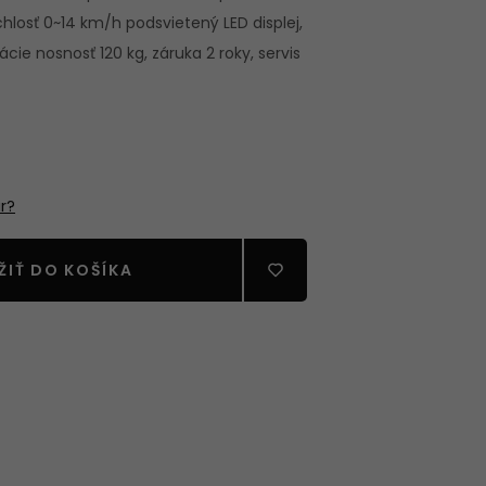
hlosť 0~14 km/h podsvietený LED displej,
cie nosnosť 120 kg, záruka 2 roky, servis
RECIA
STVO
r?
ŽIŤ DO KOŠÍKA