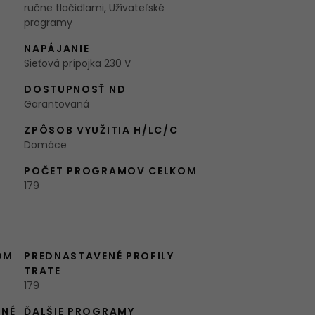
ručne tlačidlami, Užívateľské
programy
NAPÁJANIE
Sieťová prípojka 230 V
DOSTUPNOSŤ ND
Garantovaná
ZPÔSOB VYUŽITIA H/LC/C
Domáce
POČET PROGRAMOV CELKOM
179
OM
PREDNASTAVENÉ PROFILY
TRATE
179
ĽNÉ
ĎALŠIE PROGRAMY