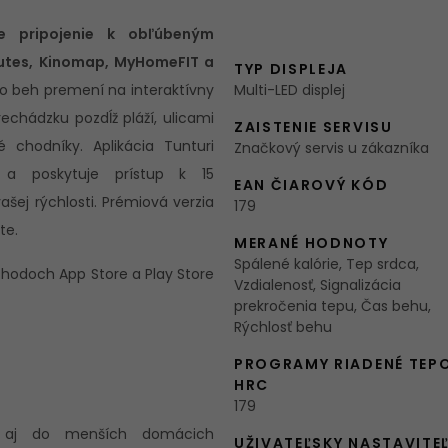
e pripojenie k obľúbeným
outes, Kinomap, MyHomeFIT a
TYP DISPLEJA
 beh premení na interaktívny
Multi-LED displej
rechádzku pozdĺž pláží, ulicami
ZAISTENIE SERVISU
 chodníky. Aplikácia Tunturi
Značkový servis u zákazníka
 a poskytuje prístup k 15
EAN ČIAROVÝ KÓD
ašej rýchlosti. Prémiová verzia
179
te.
MERANÉ HODNOTY
Spálené kalórie, Tep srdca,
chodoch App Store a Play Store
Vzdialenosť, Signalizácia
prekročenia tepu, Čas behu,
Rýchlosť behu
PROGRAMY RIADENÉ TEP
HRC
179
 aj do menších domácich
UŽIVATEĽSKY NASTAVITE