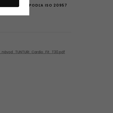
POUŽITIE PODĽA ISO 20957
Trieda HC
_návod_TUNTURI_Cardio_Fit_T30.pdf