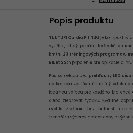
Mám otázku
Popis produktu
TUNTURI Cardio Fit T30
je kompaktný b
využitie, ktorý ponúka
bežeckú plochu 
km/h, 23 tréningových programov, ma
Bluetooth
pripojenie pre aplikácie aj hr
Pás sa ovláda cez
prehľadný LED displ
na konzolu zostáva čitateľný vďaka b
ideálnou voľbou pre každého, kto chce 
alebo zlepšovať fyzičku. Kvalitné odpr
rýchle zloženie
bez nutnosti náročn
trenažéra výborný pomer ceny a výkonu