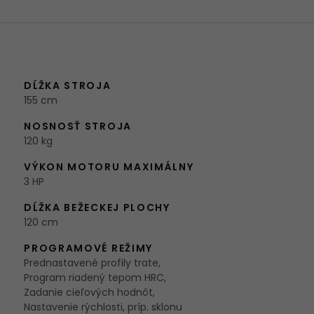
DĹŽKA STROJA
155 cm
NOSNOSŤ STROJA
120 kg
VÝKON MOTORU MAXIMÁLNY
3 HP
DĹŽKA BEŽECKEJ PLOCHY
120 cm
PROGRAMOVÉ REŽIMY
Prednastavené profily trate,
Program riadený tepom HRC,
Zadanie cieľových hodnôt,
Nastavenie rýchlosti, príp. sklonu