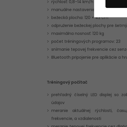
rýchlosť: 0,8–14 km/h
manuálne nastavenie sklonu: 3 úrovn
bežecká plocha: 120 × 43 cm
odpruženie bežeckej plochy pre šetrn
maximálna nosnosť: 120 kg
počet tréningových programov: 23
snímanie tepovej frekvencie cez senz
Bluetooth pripojenie pre aplikácie a h
Tréningový počítač
prehľadný číselný LED displej so z
údajov
meranie aktuálnej rýchlosti, času
frekvencie, a vzdialenosti
meranie tepovej frekvencie cez dlaňo