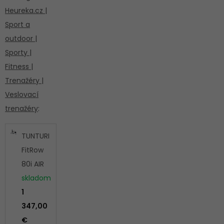
Heureka.cz |
Sport a
outdoor |
Sporty |
Fitness |
Trenažéry |
Veslovací
trenažéry
:
TUNTURI
FitRow
80i AIR
skladom
1
347,00
€