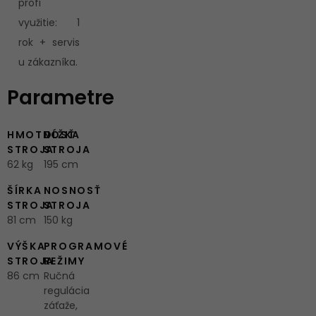
profi
využitie: 1
rok + servis
u zákazníka.
Parametre
HMOTNOSŤ
DĹŽKA
STROJA
STROJA
62 kg
195 cm
ŠÍRKA
NOSNOSŤ
STROJA
STROJA
81 cm
150 kg
VÝŠKA
PROGRAMOVÉ
STROJA
REŽIMY
86 cm
Ručná
regulácia
záťaže,