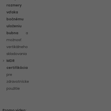
rozmery
vďaka
bočnému
uloženiu
bubna
a
možnosť
vertikálneho
skladovania
MDR
certifikácia
pre
zdravotnícke
použitie
Promo video: