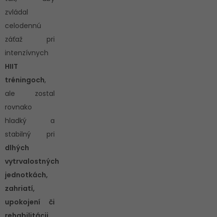
zvládal
celodennú
záťaž pri
intenzívnych
HIIT
tréningoch
,
ale zostal
rovnako
hladký a
stabilný pri
dlhých
vytrvalostných
jednotkách,
zahriatí,
upokojení či
rehabilitácii.