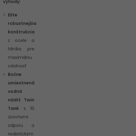
výhody:
Ešte
robustnejšia
konštrukcia
z ocele a
hliníka pre
maximálnu
odolnosť
Bočne
umiestnená
vodná
nádrž Twin
Tank
s 10
úrovňami
odporu a
realistickým