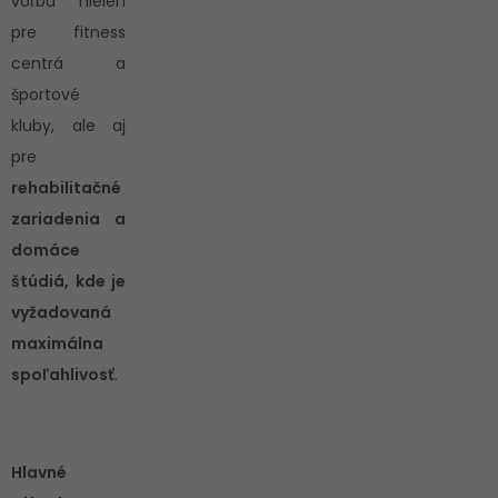
voľbu nielen
pre fitness
centrá a
športové
kluby, ale aj
pre
rehabilitačné
zariadenia a
domáce
štúdiá, kde je
vyžadovaná
maximálna
spoľahlivosť.
Hlavné