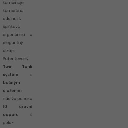
kombinuje
komerčnú
odolnosť,
špičkovú
ergonómiu a
elegantný
dizajn.
Patentovaný
Twin Tank
systém
s
bočným
uložením
nádrže ponúka
10 úrovní
odporu
s
polo-