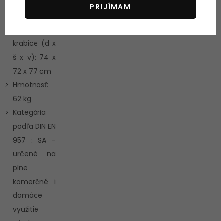
x v): 86 x 81
PRIJÍMAM
x 195 cm
Rozmery
krabice (d x
š x v): 74 x
72 x 77 cm
Hmotnosť:
62 kg
Kategória
podľa DIN EN
957 : SA -
určené na
plne
komerčné i
domáce
využitie