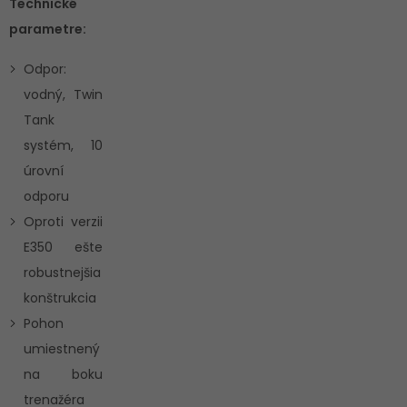
Technické
parametre:
Odpor:
vodný, Twin
Tank
systém, 10
úrovní
odporu
Oproti verzii
E350 ešte
robustnejšia
konštrukcia
Pohon
umiestnený
na boku
trenažéra