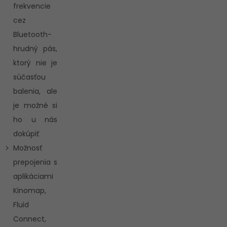
frekvencie
cez
Bluetooth-
hrudný pás,
ktorý nie je
súčasťou
balenia, ale
je možné si
ho u nás
dokúpiť
Možnosť
prepojenia s
aplikáciami
Kinomap,
Fluid
Connect,