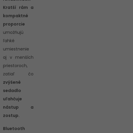
Kratší rám a
kompaktné
proporcie
umožňujú
ľahké
umiestnenie
aj v menších
priestoroch,
zatiaľ čo
zvýšené
sedadlo
uľahčuje
nástup a
zostup.
Bluetooth