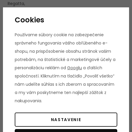
Regatta,
Asensei, EXR
Cookies
a
MyHomefit
Používame súbory cookie na zabezpečenie
správneho fungovania vášho obľúbeného e-
shopu, na prispôsobenie obsahu stránok vašim
Ostatné
potrebám, na štatistické a marketingové účely a
informácie:
personalizáciu reklám od
Googlu
a ďalších
Rozmery
spoločností. Kliknutím na tlačidlo „Povoliť všetko“
stroja (d x š
nám udelíte súhlas s ich zberom a spracovaním
x v): 195 x 81
a my vám poskytneme ten najlepší zážitok z
x 86 cm
nakupovania.
Rozmery
zloženého
NASTAVENIE
stroja (d x š