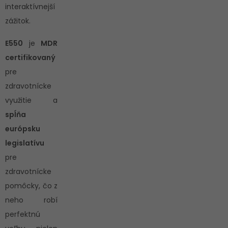
interaktívnejší
zážitok.
E550
je
MDR
certifikovaný
pre
zdravotnícke
využitie a
spĺňa
európsku
legislatívu
pre
zdravotnícke
pomôcky, čo z
neho robí
perfektnú