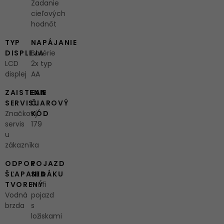
Zadanie
cieľových
hodnôt
TYP
NAPÁJANIE
DISPLEJA
Batérie
LCD
2x typ
displej
AA
ZAISTENIE
EAN
SERVISU
ČIAROVÝ
Značkový
KÓD
servis
179
u
zákazníka
ODPOR
POJAZD
ŠĽAPANIA
SEDÁKU
TVORENÝ
Profi
Vodná
pojazd
brzda
s
ložiskami