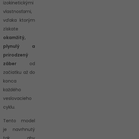
izokinetickými
vlastnosťami,
vďaka ktorým
získate
okamžitý,
plynulý a
prirodzený
záber
od
začiatku až do
konca
každého
veslovacieho
cyklu.
Tento model
je navrhnutý
tak, aby