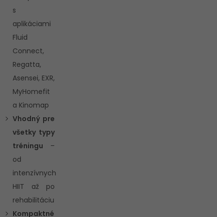
s
aplikáciami
Fluid
Connect,
Regatta,
Asensei, EXR,
MyHomefit
a Kinomap
Vhodný pre
všetky typy
tréningu
–
od
intenzívnych
HIIT až po
rehabilitáciu
Kompaktné