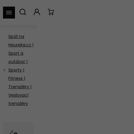
VYHĽADAŤ