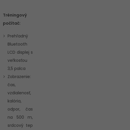
Tréningový
počítač:
Prehľadný
Bluetooth
LCD displej s
veľkosťou
3,5 palca
Zobrazenie:
čas,
vzdialenosť,
kalória,
odpor, čas
na 500 m,
srdcový tep