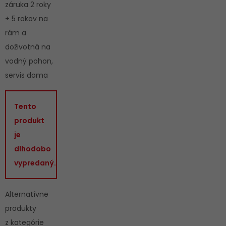
záruka 2 roky
+ 5 rokov na
rám a
doživotná na
vodný pohon,
servis doma
Tento
produkt
je
dlhodobo
vypredaný.
Alternatívne
produkty
z kategórie