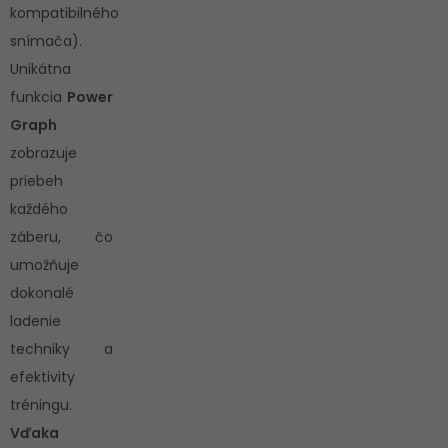
kompatibilného
snímača).
Unikátna
funkcia
Power
Graph
zobrazuje
priebeh
každého
záberu, čo
umožňuje
dokonalé
ladenie
techniky a
efektivity
tréningu.
Vďaka