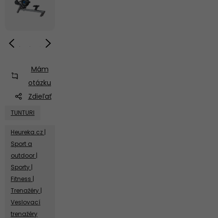
Mám
otázku
Zdieľať
TUNTURI
Heureka.cz |
Sport a
outdoor |
Sporty |
Fitness |
Trenažéry |
Veslovací
trenažéry