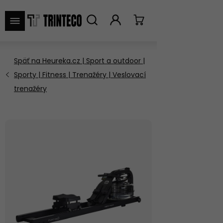
VYHĽADAŤ