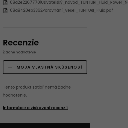
68a2e22677701Uživatelský_návod_TUNTURI_Fluid_Rower_N
68a8420eb3362Porovnání_vesel_TUNTURI_Fluid.pdf
Recenzie
Žiadne hodnotenie
MOJA VLASTNÁ SKÚSENOSŤ
Tento produkt zatiaľ nemá žiadne
hodnotenie.
Informácie o získavaní recenzií