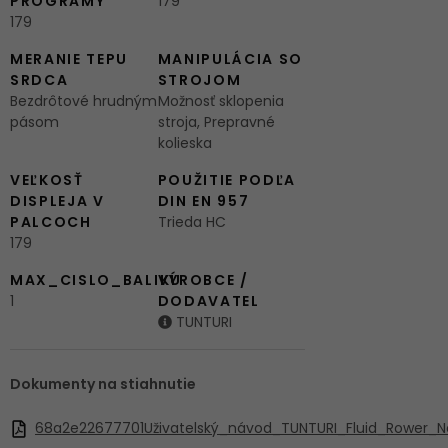
PROGRAMY
179
179
MERANIE TEPU
MANIPULÁCIA SO
SRDCA
STROJOM
Bezdrôtové hrudným
Možnosť sklopenia
pásom
stroja, Prepravné
kolieska
VEĽKOSŤ
POUŽITIE PODĽA
DISPLEJA V
DIN EN 957
PALCOCH
Trieda HC
179
MAX_CISLO_BALIKU
VÝROBCE /
1
DODAVATEL
TUNTURI
Dokumenty na stiahnutie
68a2e22677701Uživatelský_návod_TUNTURI_Fluid_Rower_N