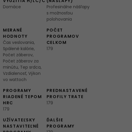
VYUŽITIA H/LC/C
(NÁŠĽAPY)
Domáce
Profesinálne nášľapy
s možnosťou
polohovania
MERANÉ
POČET
HODNOTY
PROGRAMOV
Čas veslovania,
CELKOM
Spálené kalórie,
179
Počet záberov,
Počet záberov za
minútu, Tep srdca,
Vzdialenosť, Výkon
vo wattoch
PROGRAMY
PREDNASTAVENÉ
RIADENÉ TEPOM
PROFILY TRATE
HRC
179
179
UŽÍVATEĽSKY
ĎALŠIE
NASTAVITEĽNÉ
PROGRAMY