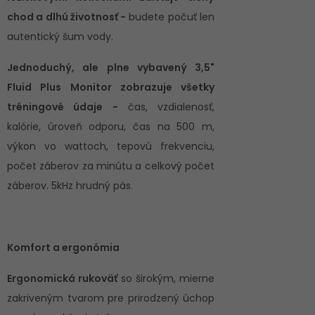
chod a dlhú životnosť -
budete počuť len
autentický šum vody.
Jednoduchý, ale plne vybavený 3,5"
Fluid Plus Monitor zobrazuje všetky
tréningové údaje -
čas, vzdialenosť,
kalórie, úroveň odporu, čas na 500 m,
výkon vo wattoch, tepovú frekvenciu,
počet záberov za minútu a celkový počet
záberov. 5kHz hrudný pás.
Komfort a ergonómia
Ergonomická rukoväť
so širokým, mierne
zakriveným tvarom pre prirodzený úchop