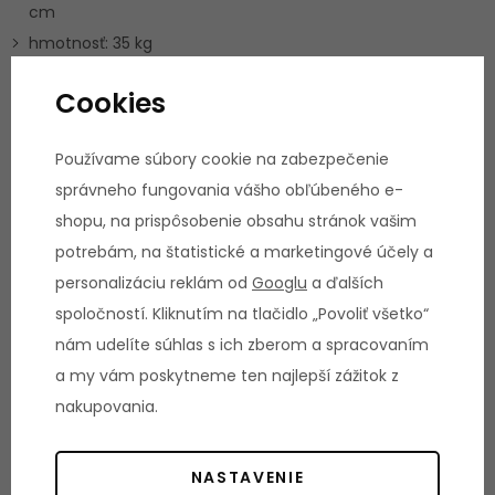
cm
hmotnosť: 35 kg
využitie: domáci
Cookies
Záruka:
nádrž – doživotná (25 rokov)
Používame súbory cookie na zabezpečenie
rám – 5 rokov
správneho fungovania vášho obľúbeného e-
ostatné diely – 2 roky
shopu, na prispôsobenie obsahu stránok vašim
Parametre
potrebám, na štatistické a marketingové účely a
personalizáciu reklám od
Googlu
a ďalších
HMOTNOSŤ
DĹŽKA STROJA
spoločností. Kliknutím na tlačidlo „Povoliť všetko“
STROJA
216 cm
nám udelíte súhlas s ich zberom a spracovaním
35 kg
a my vám poskytneme ten najlepší zážitok z
ŠÍRKA STROJA
NOSNOSŤ
nakupovania.
52 cm
STROJA
150 kg
NASTAVENIE
VÝŠKA STROJA
PROGRAMOVÉ