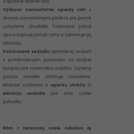
a správne držanie tela.
Výškovo nastaviteľné opierky nôh
s
dvoma samostatnými pásikmi pre pevné
uchytenie chodidiel. Tvarovaná pätná
opora kopíruje pohyb nohy a zabraňuje jej
skĺznutiu.
Polstrované sedadlo
optimálnej tvrdosti
s protišmykovým povrchom na dvojitej
koľajnici pre maximálnu stabilitu. Zvýšená
pozícia sedadla uľahčuje nasadanie.
Možnosť rozšírenia o
opierku chrbta
či
eleváciu sedadla
pre ešte vyššie
pohodlie.
Rám z nerezovej ocele odoláva aj