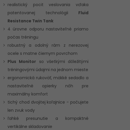
realistický pocit veslovania vďaka
patentovanej technológii
Fluid
Resistance Twin Tank
4 úrovne odporu nastaviteľné priamo
počas tréningu
robustný a odolný rám z nerezovej
ocele s matne čiernym povrchom
Plus Monitor
so všetkými dôležitými
tréningovými údajmi na jednom mieste
ergonomická rukoväť, mäkké sedadlo a
nastaviteľné opierky nôh pre
maximálny komfort
tichý chod dvojitej koľajnice - počujete
len zvuk vody
ľahké presunutie a kompaktné
vertikálne skladovanie