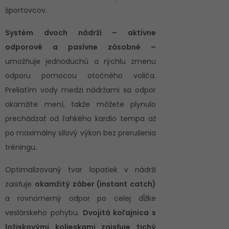
športovcov.
Systém dvoch nádrží – aktívne
odporové a pasívne zásobné –
umožňuje jednoduchú a rýchlu zmenu
odporu pomocou otočného voliča.
Preliatím vody medzi nádržami sa odpor
okamžite mení, takže môžete plynulo
prechádzať od ľahkého kardio tempa až
po maximálny silový výkon bez prerušenia
tréningu.
Optimalizovaný tvar lopatiek v nádrži
zaisťuje
okamžitý záber (instant catch)
a rovnomerný odpor po celej dĺžke
veslárskeho pohybu.
Dvojitá koľajnica s
ložiskovými kolieskami zaisťuje tichý