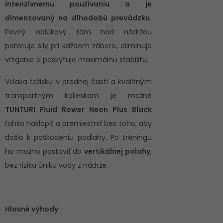
intenzívnemu používaniu a je
dimenzovaný na dlhodobú prevádzku.
Pevný oblúkový rám nad nádržou
pohlcuje sily pri každom zábere, eliminuje
vŕzganie a poskytuje maximálnu stabilitu.
Vďaka ťažisku v prednej časti a kvalitným
transportným kolieskam je možné
TUNTURI Fluid Rower Neon Plus Black
ľahko naklopiť a premiestniť bez toho, aby
došlo k poškodeniu podlahy. Po tréningu
ho možno postaviť do
vertikálnej polohy
,
bez rizika úniku vody z nádrže.
Hlavné výhody