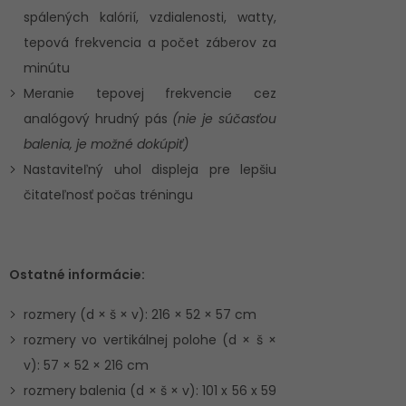
spálených kalórií, vzdialenosti, watty,
tepová frekvencia a počet záberov za
minútu
Meranie tepovej frekvencie cez
analógový hrudný pás
(nie je súčasťou
balenia, je možné dokúpiť)
Nastaviteľný uhol displeja pre lepšiu
čitateľnosť počas tréningu
Ostatné informácie:
rozmery (d × š × v): 216 × 52 × 57 cm
rozmery vo vertikálnej polohe (d × š ×
v): 57 × 52 × 216 cm
rozmery balenia (d × š × v): 101 x 56 x 59