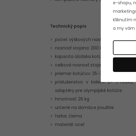
e-shopu, n
marketingo
Kliknutím 
Technický popis
a my vám p
počet výškových nastavení: 16 pozícií
nosnosť stojana: 200 kg
kapacita úložiska kotúčov: 100 kg
celková nosnosť stojana: 300 kg
priemer kotúčov: 25–30 mm + 50 mm
príslušenstvo v balení: 2× J-Hooks
adaptéry pre olympijské kotúče
hmotnosť: 26 kg
určené na domáce použitie
farba: čierna
materiál: oceľ