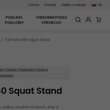
O firme
Kontakt
Všetko o nákupe
SK
PODLAHY,
VYBAVENIE PODĽA
PODLOŽKY
VÝROBCOV
TUNTURI SS60 Squat Stand
A
ELIPTICKÉ
STOJANOVÉ
CROSSFIT A PROFI
ROFI
ŽÉRY
ČINKY
STY
OBOJRUČNÉ ČINKY
ŠVIHADLÁ
TRENAŽÉRY
KONŠTRUKCIE
ZNAČKA XEBEX
ty | Fitness | Posilování | Činky a
SKIERG -
ZECKÝ
UZÁVERY NA ČINKY
SCHODY STEP
vé stojany
CYKLISTICKÁ
E
ROBIC
ROBIC
BEŽKÁRSKE
STOJANY NA ČINKY
A PRÍSLUŠENSTVO
AEROBIC
ŠPIČKA ZYCLE
TRENAŽÉRY
60 Squat Stand
PRÍSLUŠENSTVO K
PODLOŽKY NA
ou výškou vhodné na bench, drep a
TRENAŽÉROM
CVIČENIE