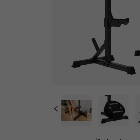
VYUŽITIE
OSI A KOTÚČE
FINTESS RUKAVICE
/ TRHAČKY /
OPASKY