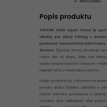
Mám otázku
Popis produktu
TUNTURI SS60 Squat Stand je spoľa
ideálny pre silový tréning v domá
posilňovni. Nastaviteľná výška hákov
dorazov
(Spotter Arms) umožňuje bez
cvikov ako sú drepy, tlaky nad hlavo
Vďaka bezpečnostným dorazom môžete 
napriek tomu s maximálnou istotou.
Stojan je navrhnutý s dôrazom na pries
ponúka širokú stabilnú základňu a pe
matne čierneho prevedenia a odolnej 
trvanlivo. Dva odkladacie tŕne pojm