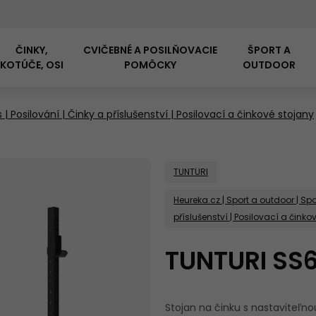
ČINKY,
CVIČEBNÉ A POSILŇOVACIE
ŠPORT A
KOTÚČE, OSI
POMÔCKY
OUTDOOR
 | Posilování | Činky a příslušenství | Posilovací a činkové stojany
KOMERČNÉ
POSILŇOVACIA
POSILŇOVACIE OSI
POSILŇOVACIE
GUMOVÉ PODLAHY
DOMÁCE HOBBY
PODLOŽKY N
VYBAVENIE P
ROTOPÉDY
CYKLOTRENA
MULTIPRESS
JEDNORUČNÉ 
ZÁŤAŽOVÉ VE
LAVICA
A HRIADELE
GUMY
DO POSILŇOVNE
VYBAVENIE VIFITO
CVIČENIE
POSILŇOVNÍ
PRIMAL
TUNTURI
Heureka.cz | Sport a outdoor | Spor
KOMERČNÉ
HOLANDSKÁ
KLADKOVÉ
BALANČNÉ
CLIMBER - LE
příslušenství | Posilovací a činko
MULTIŠPORT
VIBRAČNÉ PLOŠINY
KETTLEBELLY
POSILŇOVACI
ČINKY NA AE
ČINKY NA AE
KVALITA FLOW
KONŠTRUKCIE
PODLOŽKY, DOSKY
TRENAŽÉR
VIRTUFIT
STROJE
FITNESS
TUNTURI SS
PRÍSLUŠENSTVO K
KOMERČNÉ CARDIO
REHABILITAČNÉ
POSILŇOVACÍM
STEPPERY
PLYO BOX
Stojan na činku s nastaviteľn
TRENAŽÉRY
POMÔCKY
LAVICIAM A