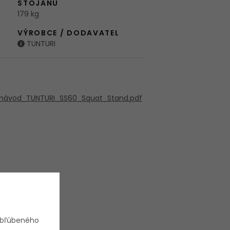
STOJANU
179 kg
VÝROBCE / DODAVATEL
TUNTURI
ý_návod_TUNTURI_SS60_Squat_Stand.pdf
obľúbeného