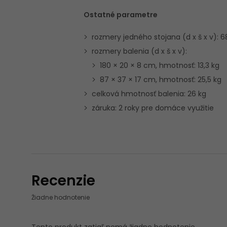
Ostatné parametre
rozmery jedného stojana (d x š x v): 6
rozmery balenia (d x š x v):
180 × 20 × 8 cm, hmotnosť: 13,3 kg
87 × 37 × 17 cm, hmotnosť: 25,5 kg
celková hmotnosť balenia: 26 kg
záruka: 2 roky pre domáce využitie
Recenzie
Žiadne hodnotenie
Tento produkt zatiaľ nemá žiadne hodnotenie.