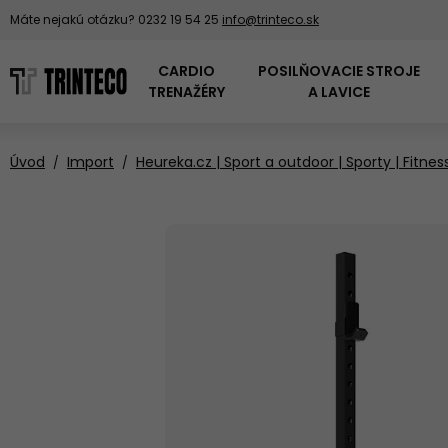
Máte nejakú otázku?
0232 19 54 25
info@trinteco.sk
CARDIO
POSILŇOVACIE STROJE
TRENAŽÉRY
A LAVICE
Úvod
Import
Heureka.cz | Sport a outdoor | Sporty | Fitness
PADDLEBOARDY
DOMÁCE
PODLOŽKY POD
OVERENÁ KVALITA
BEŽECKÉ PÁSY
KOTÚČE NA ČINKY
LOPTY NA CVIČENIE
POSILŇOVACIE VEŽE
TRENAŽÉRY
TRINFIT
ŠPANIELSKE
VESLOVACIE
POSILŇOVACIE
ČINKOVÉ SETY
MEDICINBALY
FITNESS PRODUKTY
TRENAŽÉRY
KLIETKY
BH FITNESS
AIR BIKE PRE
ODKLADACIE
KOMERČNÉ
ZÁŤAŽOVÉ SANE
STOJANY NA ČINKY,
TRAMPOLÍNY