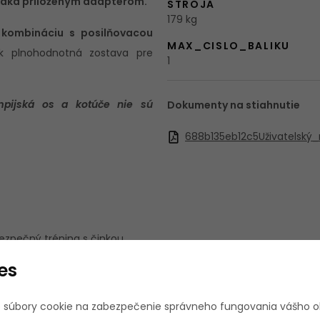
ďaka priloženým adaptérom.
STROJA
179 kg
 kombináciu s posilňovacou
MAX_CISLO_BALIKU
k plnohodnotná zostava pre
1
ympijská os a kotúče nie sú
Dokumenty na stiahnutie
688b135eb12c5Uživatelsk
ezpečný tréning s činkou
0 kg
es
5/30 mm aj 50 mm priemer
re väčšiu stabilitu
 súbory cookie na zabezpečenie správneho fungovania vášho 
ich posilňovní