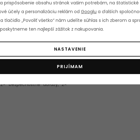
a prispôsobenie obsahu stránok vašim potrebám, na štatistické
vé účely a personalizáciu reklám od
Googlu
a ďalších spoločnos
na tlačidlo „Povoliť všetko“ nám udelíte súhlas s ich zberom a s
oskytneme ten najlepší zážitok z nakupovania.
NASTAVENIE
PRIJÍMAM
 (s adaptérmi)
, 2× bezpečnostné dorazy, 2×