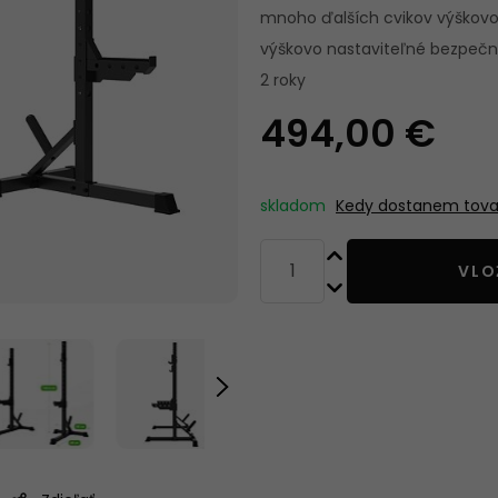
STROJOM
mnoho ďalších cvikov výškovo 
výškovo nastaviteľné bezpečno
2 roky
POSILOVACÍ
BOXOVACIE V
494,00 €
POMŮCKY
A PRÍSLUŠEN
skladom
Kedy dostanem tova
VLO