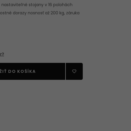
nastaviteľné stojany v 16 polohách
stné dorazy nosnosť až 200 kg, záruka
RECIA
STVO
r?
ŽIŤ DO KOŠÍKA