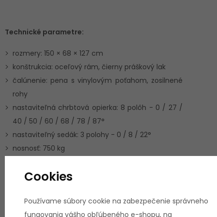
Technické parametre:
rozmery: 150 × 68 × 127 cm
konštrukcia: oceľový rám, čierny práškový lak
čalúnenie: pena s vinylovým poťahom, zosilnené
rohy
nastaviteľná chrbtová opierka: 8 polôh - 0 / 27 /
40 / 50 / 60 / 68 / 78 / 87°
nastaviteľný sedák: 3 polohy - 0 / 8 / 22°
nosnosť: 750 kg
Cookies
Ostatné informácie:
Používame súbory cookie na zabezpečenie správneho
hmotnosť: 37 kg
fungovania vášho obľúbeného e-shopu, na