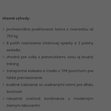
Hlavné výhody:
profesionálna posilňovacia lavica s nosnosťou až
750 kg
8 polôh nastavenia chrbtovej opierky a 3 polohy
sedadla
vhodná pre cviky s jednoručkami, osou aj brušný
tréning
transportné kolieska a madlo s TPR povrchom pre
ľahké premiestnenie
kvalitné čalúnenie so zosilnenými rohmi pre dlhšiu
životnosť
robustná oceľová konštrukcia s moderným
čiernym lakovaním