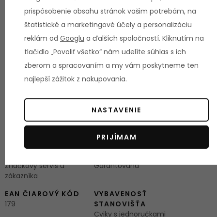
rozmery (d × š × v): 150 × 68 × 127 cm
prispôsobenie obsahu stránok vašim potrebám, na
rozmer balenia (d × š × v):
štatistické a marketingové účely a personalizáciu
určené pre domáce a komerčné využitie
reklám od
Googlu
a ďalších spoločností. Kliknutím na
záručná doba: 2 roky, servis u zákazníka
tlačidlo „Povoliť všetko“ nám udelíte súhlas s ich
zberom a spracovaním a my vám poskytneme ten
Parametre
najlepší zážitok z nakupovania.
HMOTNOSŤ STROJA
DĹŽKA STROJA
37 kg
150 cm
NASTAVENIE
ŠÍRKA STROJA
VÝŠKA STROJA
PRIJÍMAM
68 cm
127 cm
ZAISTENIE SERVISU
DOSTUPNOSŤ ND
Značkový servis u
Garantovaná
zákazníka
EAN ČIAROVÝ KÓD
VYBAVENOSŤ
179
STANOVIŠŤA
Cviky s jednoručkami