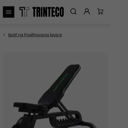
VYHĽADAŤ