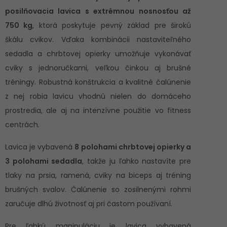
posilňovacia lavica s extrémnou nosnosťou až
750 kg
, ktorá poskytuje pevný základ pre širokú
škálu cvikov. Vďaka kombinácii nastaviteľného
sedadla a chrbtovej opierky umožňuje vykonávať
cviky s jednoručkami, veľkou činkou aj brušné
tréningy. Robustná konštrukcia a kvalitné čalúnenie
z nej robia lavicu vhodnú nielen do domáceho
prostredia, ale aj na intenzívne použitie vo fitness
centrách.
Lavica je vybavená
8 polohami chrbtovej opierky a
3 polohami sedadla
, takže ju ľahko nastavíte pre
tlaky na prsia, ramená, cviky na biceps aj tréning
brušných svalov. Čalúnenie so zosilnenými rohmi
zaručuje dlhú životnosť aj pri častom používaní.
Pre ľahkú manipuláciu je lavica vybavená