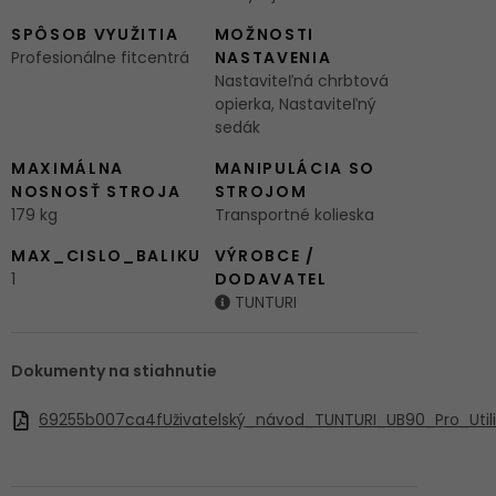
SPÔSOB VYUŽITIA
MOŽNOSTI
Profesionálne fitcentrá
NASTAVENIA
Nastaviteľná chrbtová
opierka, Nastaviteľný
sedák
MAXIMÁLNA
MANIPULÁCIA SO
NOSNOSŤ STROJA
STROJOM
179 kg
Transportné kolieska
MAX_CISLO_BALIKU
VÝROBCE /
1
DODAVATEL
TUNTURI
Dokumenty na stiahnutie
69255b007ca4fUživatelský_návod_TUNTURI_UB90_Pro_Util