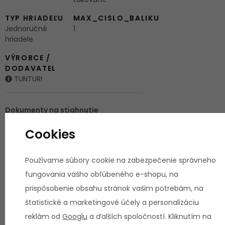
TYP HRIADEĽU
MAX_CISLO_BALIKU
Jednoručné
1
hriadele
VÝROBCE /
DODAVATEL
TUNTURI
Dokumenty na stiahnutie
Cookies
692472d1028b8Uživatelský_návod_Variabilní_jednoruční_č
Používame súbory cookie na zabezpečenie správneho
fungovania vášho obľúbeného e-shopu, na
Recenzie
prispôsobenie obsahu stránok vašim potrebám, na
štatistické a marketingové účely a personalizáciu
Žiadne hodnotenie
reklám od
Googlu
a ďalších spoločností. Kliknutím na