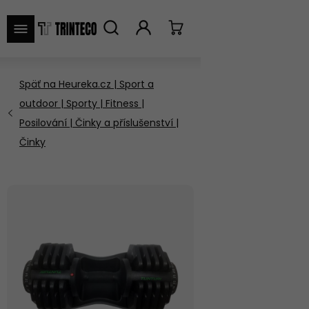
VYHĽADAŤ