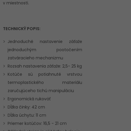
v miestnosti.
TECHNICKÝ POPIS:
Jednoduché nastavenie záťaže
jednoduchým pootočením
zatváracieho mechanizmu
Rozsah nastavenia záťaže: 2,5- 25 kg
Kotúče sú potiahnuté vrstvou
termoplastického materiálu
zaručujúceho tichú manipuláciu
Ergonomická rukoväť
Dĺžka činky: 42 cm
Dĺžka úchytu: 11 cm
Priemer kotúčov: 16,5 - 21 cm