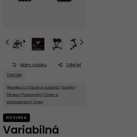
Mám otázku
Zdieľať
TUNTURI
Heureka.cz | Sport a outdoor | Sporty |
Fitness | Posilování | Činky a
příslušenství | Činky
NOVINKA
Variabilná