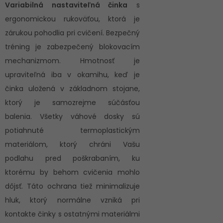
Variabilná n
astaviteľná činka
s
ergonomickou rukoväťou, ktorá je
zárukou pohodlia pri cvičení. Bezpečný
tréning je zabezpečený blokovacím
mechanizmom. Hmotnosť je
upraviteľná iba v okamihu, keď je
činka uložená v základnom stojane,
ktorý je samozrejme súčásťou
balenia. Všetky váhové dosky sú
potiahnuté termoplastickým
materiálom, ktorý chráni Vašu
podlahu pred poškrabaním, ku
ktorému by behom cvičenia mohlo
dôjsť. Táto ochrana tiež minimalizuje
hluk, ktorý normálne vzniká pri
kontakte činky s ostatnými materiálmi