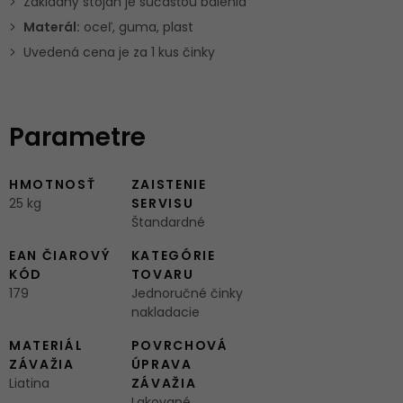
Základný stojan je súčásťou balenia
Materál:
oceľ, guma, plast
Uvedená cena je za 1 kus činky
Parametre
HMOTNOSŤ
ZAISTENIE
25 kg
SERVISU
Štandardné
EAN ČIAROVÝ
KATEGÓRIE
KÓD
TOVARU
179
Jednoručné činky
nakladacie
MATERIÁL
POVRCHOVÁ
ZÁVAŽIA
ÚPRAVA
Liatina
ZÁVAŽIA
Lakované